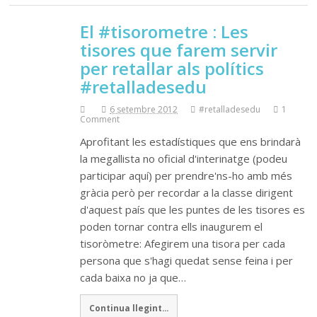
El #tisorometre : Les
tisores que farem servir
per retallar als polítics
#retalladesedu
6 setembre 2012
#retalladesedu
1
Comment
Aprofitant les estadístiques que ens brindarà
la megallista no oficial d'interinatge (podeu
participar aquí) per prendre'ns-ho amb més
gràcia però per recordar a la classe dirigent
d'aquest país que les puntes de les tisores es
poden tornar contra ells inaugurem el
tisoròmetre: Afegirem una tisora per cada
persona que s'hagi quedat sense feina i per
cada baixa no ja que…
Continua llegint...