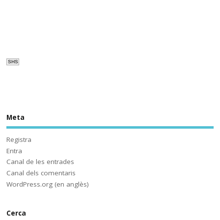
@socmestre.bsky.social
⋅
1y
L'educació d'ahir ja no és la 
d'avui ni la de demà. I avui , 
com podrem veure a 
@som3cat (per cert, quin és el 
compte de la Corpo aquí?) no 
s'assembla al que havíem 
SHS
viscut... fins ara. Solucions? 
#HistòriesEscola3Cat
Meta
Sóc.mestre
@socmestre.bsky.social
⋅
2y
Aquí ja hem fet les proves. A 
Registra
què espera 
Entra
@educaciocat.bsky.social
 a 
Canal de les entrades
implementar-les? Protegirem o 
Canal dels comentaris
no protegirem les dades dels 
WordPress.org (en anglès)
www.deia.eus/actualidad/s...
Cerca
www.deia.eus