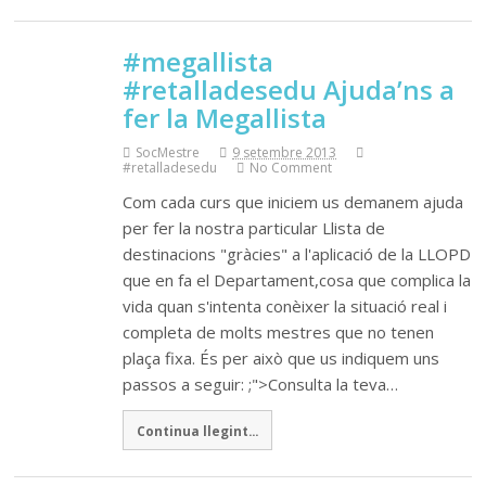
#megallista
#retalladesedu Ajuda’ns a
fer la Megallista
SocMestre
9 setembre 2013
#retalladesedu
No Comment
Com cada curs que iniciem us demanem ajuda
per fer la nostra particular Llista de
destinacions "gràcies" a l'aplicació de la LLOPD
que en fa el Departament,cosa que complica la
vida quan s'intenta conèixer la situació real i
completa de molts mestres que no tenen
plaça fixa. És per això que us indiquem uns
passos a seguir: ;">Consulta la teva…
Continua llegint...