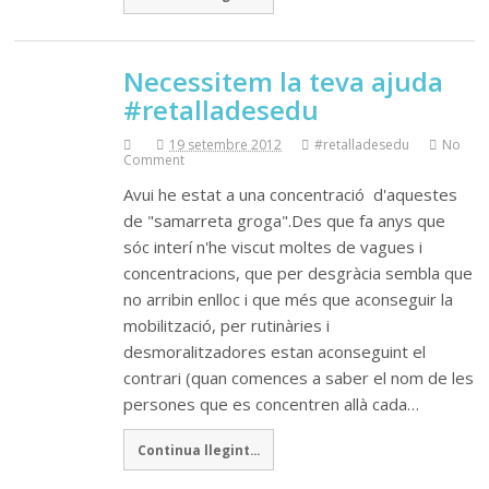
Necessitem la teva ajuda
#retalladesedu
19 setembre 2012
#retalladesedu
No
Comment
Avui he estat a una concentració d'aquestes
de "samarreta groga".Des que fa anys que
sóc interí n'he viscut moltes de vagues i
concentracions, que per desgràcia sembla que
no arribin enlloc i que més que aconseguir la
mobilització, per rutinàries i
desmoralitzadores estan aconseguint el
contrari (quan comences a saber el nom de les
persones que es concentren allà cada…
Continua llegint...