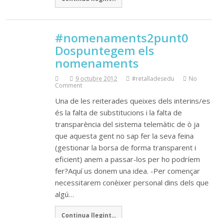
#nomenaments2punt0
Dospuntegem els
nomenaments
9 octubre 2012
#retalladesedu
No
Comment
Una de les reiterades queixes dels interins/es
és la falta de substitucions i la falta de
transparència del sistema telemàtic de ò ja
que aquesta gent no sap fer la seva feina
(gestionar la borsa de forma transparent i
eficient) anem a passar-los per ho podríem
fer?Aquí us donem una idea. -Per començar
necessitarem conèixer personal dins dels que
algú…
Continua llegint...