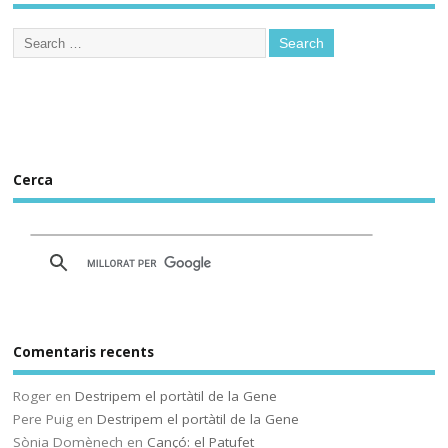
Educación ensaya una
nueva plataforma de
aprendizaje ‘online’
alternativa a Google
Workplace for Education
Seis centros educativos
públicos prueban IRADI,
una herramienta de
Cerca
software libre cuyos
programas y datos se
alojarán en servidores del
Gobierno vasco
Comentaris recents
Sóc.mestre
@socmestre.bsky.social
⋅
Roger
en
Destripem el portàtil de la Gene
2y
Pere Puig
en
Destripem el portàtil de la Gene
La vida a l'institut
Sònia Domènech
en
Cançó: el Patufet