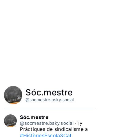
Sóc.mestre
@socmestre.bsky.social
Sóc.mestre
@socmestre.bsky.social
⋅
1y
Pràctiques de sindicalisme a 
#HistòriesEscola3Cat