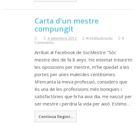
Carta d’un mestre
compungit
4 setembre 2012
#retalladesedu
9
Comments
Arribat al Facebook de SocMestre "Sóc
mestre des de fa 8 anys. He intentat treure'm
les oposicions per mestre, m'he quedat a les
portes per unes maleïdes centèsimes.
M'encanta la meva professió, considero que
és una de les professions més boniques i
satisfactòries que hi ha avui dia. He nascut per
ser mestre i perdria la vida per això. Estimo…
Continua llegint...