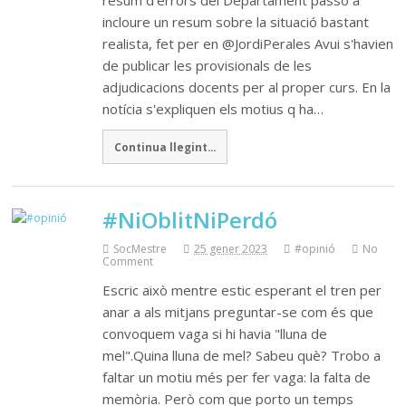
incloure un resum sobre la situació bastant
realista, fet per en @JordiPerales Avui s'havien
de publicar les provisionals de les
adjudicacions docents per al proper curs. En la
notícia s'expliquen els motius q ha…
Continua llegint...
#NiOblitNiPerdó
SocMestre
25 gener 2023
#opinió
No
Comment
Escric això mentre estic esperant el tren per
anar a als mitjans preguntar-se com és que
convoquem vaga si hi havia "lluna de
mel".Quina lluna de mel? Sabeu què? Trobo a
faltar un motiu més per fer vaga: la falta de
memòria. Però com que porto un temps