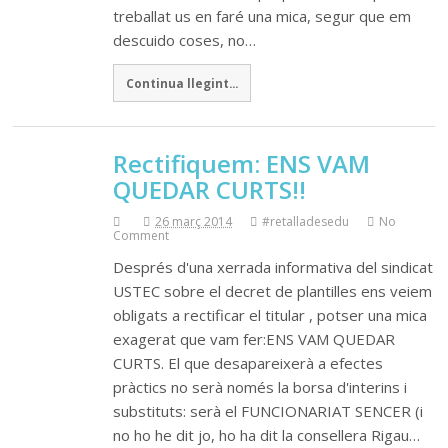
treballat us en faré una mica, segur que em
descuido coses, no…
Continua llegint...
Rectifiquem: ENS VAM
QUEDAR CURTS!!
26 març 2014
#retalladesedu
No
Comment
Després d'una xerrada informativa del sindicat
USTEC sobre el decret de plantilles ens veiem
obligats a rectificar el titular , potser una mica
exagerat que vam fer:ENS VAM QUEDAR
CURTS. El que desapareixerà a efectes
pràctics no serà només la borsa d'interins i
substituts: serà el FUNCIONARIAT SENCER (i
no ho he dit jo, ho ha dit la consellera Rigau…