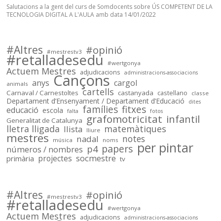
trasllats) .Especialitats 
Salutacions a la gent del curs de Somdocents sobre ÚS COMPETENT DE LA
incloses: 
TECNOLOGIA DIGITAL A L'AULA amb data 14/01/2022
PRI,SEC,FP500,FP600,EOI.

Dades @FETE_UGT 
@opendatacat 

#Altres
#opinió
Dades creuades per José Luís 
#mestrestv3
#retalladesedu
Infante de @llefia i amb l'ajuda 
#wertgonya
Actuem Mestres
adjudicacions
de tot @OSMcatala
administracions-associacions
Cançons
anys
cargol
animals
cartells
socmestre.cat
Carnaval / Carnestoltes
castanyada
castellano
classe
Departament d’Ensenyament / Departament d’Educació
dites
Mapa de centres públics
famílies
fitxes
educació
escola
falta
fotos
primària i secundària –
grafomotricitat
infantil
Generalitat de Catalunya
Sóc.Mestre
lletra lligada
matemàtiques
llista
lliure
mestres
notes
nadal
música
noms
per pintar
papers
p4
números / nombres
socmestre
primària
projectes
tv
Sóc.mestre
@socmestre.bsky.social
⋅
2y
Mapa de centres públics 
#Altres
#opinió
#mestrestv3
#retalladesedu
socmestre.cat/recursos/map...
#wertgonya
Actuem Mestres
adjudicacions
administracions-associacions