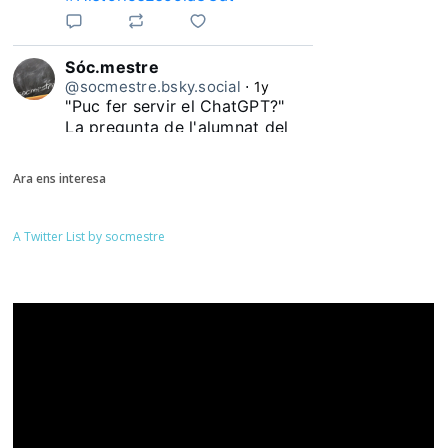
Sóc.mestre
@socmestre.bsky.social
⋅
1y
"Puc fer servir el ChatGPT?"

La pregunta de l'alumnat del 
#HistòriesEscola3Cat
Ara ens interesa
A Twitter List by socmestre
Sóc.mestre
@socmestre.bsky.social
⋅
1y
Quantes docents heu 
pronunciat durant aquest curs 
la frase "Mai m'havia trobat 
amb això fins ara". Quantes 
#HistòriesEscola3Cat