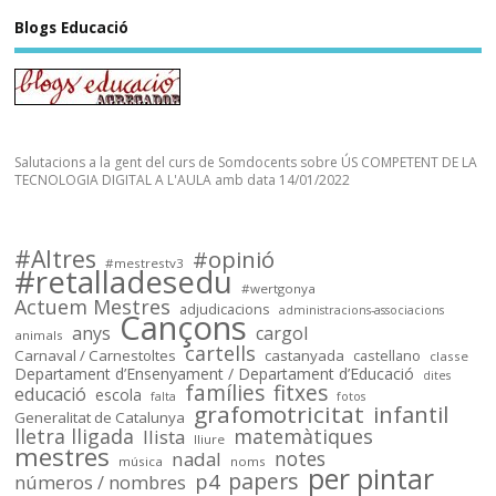
Sóc.mestre
Blogs Educació
@socmestre.bsky.social
⋅
2y
socmestre.cat/recursos/map...
Mapa de places pel curs 2024-
25 (útil pel concurs de 
trasllats) .Especialitats 
Salutacions a la gent del curs de Somdocents sobre ÚS COMPETENT DE LA
incloses: 
TECNOLOGIA DIGITAL A L'AULA amb data 14/01/2022
PRI,SEC,FP500,FP600,EOI.

Dades @FETE_UGT 
@opendatacat 

#Altres
#opinió
Dades creuades per José Luís 
#mestrestv3
#retalladesedu
Infante de @llefia i amb l'ajuda 
#wertgonya
Actuem Mestres
adjudicacions
de tot @OSMcatala
administracions-associacions
Cançons
anys
cargol
animals
cartells
socmestre.cat
Carnaval / Carnestoltes
castanyada
castellano
classe
Departament d’Ensenyament / Departament d’Educació
dites
Mapa de centres públics
famílies
fitxes
educació
escola
falta
fotos
primària i secundària –
grafomotricitat
infantil
Generalitat de Catalunya
Sóc.Mestre
lletra lligada
matemàtiques
llista
lliure
mestres
notes
nadal
música
noms
per pintar
papers
p4
números / nombres