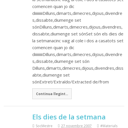
comencen quan jo dic
diiiiiiiiiDilluns,dimarts,dimecres,dijous,divendre
s,dissabte,diumenge set
sónDilluns,dimarts,dimecres,dijous,divendres,
dissabte,diumenge set sónSet són els dies de
la setmanacinc vaig al cole i dos a casatots set
comencen quan jo dic
diiiiiiiiiDilluns,dimarts,dimecres,dijous,divendre
s,dissabte,diumenge set són
Dilluns,dimarts,dimecres,dijous,divendres,diss
abte,diumenge set
sónExtret/Extraído/Extracted de/from
Continua llegint...
Els dies de la setmana
SocMestre
27 novembre 2007
#Materials