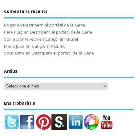
Comentaris recents
Sóc.mestre
@socmestre.bsky.social
⋅
Roger
en
Destripem el portàtil de la Gene
2y
Pere Puig
en
Destripem el portàtil de la Gene
La vida a l'institut
Sònia Domènech
en
Cançó: el Patufet
Maria Jose
en
Cançó: el Patufet
Andrea Galaxina
⋅
@andreagalaxina.bsky.social
2y
SocMestre
en
Destripem el portàtil de la Gene
Esta mañana he leído el artículo 
que han publicado hoy en El País 
Arxius
sobre una niña en Asturias que se 
ha suicidado tras sufrir bullying en 
el instituto. Como a cualquiera ese 
relato me ha escalofriado y me ha 
hecho pensar mucho en las 
Ens trobaràs a
situaciones que yo me encuentro 
cotidianamente en mi instituto…