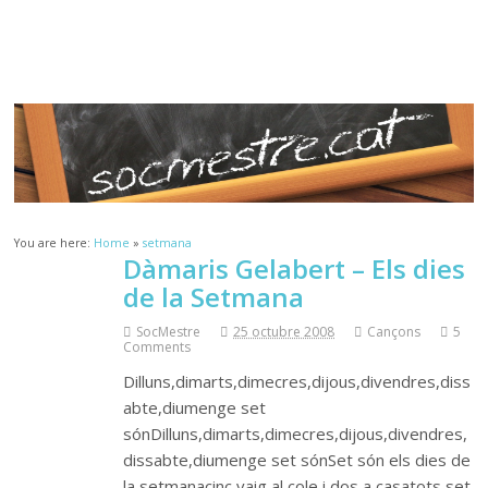
Sóc.Mestre
Aprenent a aprendre…
You are here:
Home
»
setmana
Dàmaris Gelabert – Els dies
de la Setmana
SocMestre
25 octubre 2008
Cançons
5
Comments
Dilluns,dimarts,dimecres,dijous,divendres,diss
abte,diumenge set
sónDilluns,dimarts,dimecres,dijous,divendres,
dissabte,diumenge set sónSet són els dies de
la setmanacinc vaig al cole i dos a casatots set