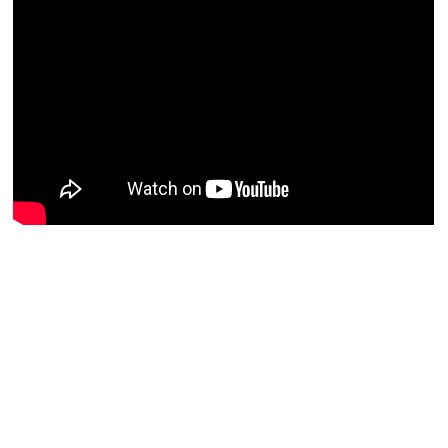
la frase "Mai m'havia trobat 
amb això fins ara". Quantes 
#HistòriesEscola3Cat
Sóc.mestre
@socmestre.bsky.social
⋅
1y
0 valentia 0 responsabilitat 1 a 
#HistòriesEscola3Cat
Sóc.mestre
@socmestre.bsky.social
⋅
1y
#HistòriesEscola3Cat
media.tenor.com
a man wearing a hat says
vivis en matrix in spanish
ALT: a man wearing a hat