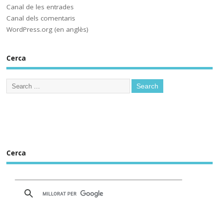
@educaciocat.bsky.social
 a 
Canal de les entrades
implementar-les? Protegirem o 
Canal dels comentaris
no protegirem les dades dels 
WordPress.org (en anglès)
www.deia.eus/actualidad/s...
Cerca
www.deia.eus
Educación ensaya una
nueva plataforma de
aprendizaje ‘online’
alternativa a Google
Workplace for Education
Seis centros educativos
públicos prueban IRADI,
una herramienta de
Cerca
software libre cuyos
programas y datos se
alojarán en servidores del
Gobierno vasco