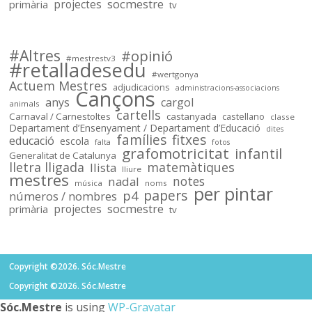
socmestre
primària
projectes
tv
Sóc.mestre
@socmestre.bsky.social
⋅
2y
Mapa de centres públics 
#Altres
#opinió
#mestrestv3
#retalladesedu
socmestre.cat/recursos/map...
#wertgonya
Actuem Mestres
adjudicacions
administracions-associacions
Cançons
anys
cargol
animals
cartells
Carnaval / Carnestoltes
castanyada
castellano
classe
Departament d’Ensenyament / Departament d’Educació
dites
famílies
fitxes
educació
escola
falta
fotos
grafomotricitat
infantil
Generalitat de Catalunya
lletra lligada
matemàtiques
llista
lliure
mestres
notes
nadal
música
noms
per pintar
papers
p4
números / nombres
socmestre
primària
projectes
tv
Copyright ©2026. Sóc.Mestre
1
Copyright ©2026. Sóc.Mestre
Sóc.Mestre
is using
WP-Gravatar