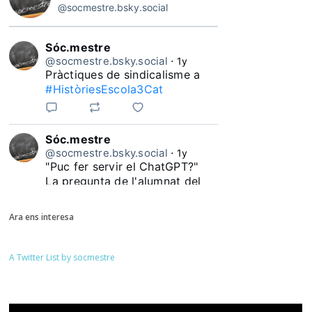
@socmestre.bsky.social
Sóc.mestre
@socmestre.bsky.social
⋅
1y
Pràctiques de sindicalisme a 
#HistòriesEscola3Cat
Sóc.mestre
@socmestre.bsky.social
⋅
1y
"Puc fer servir el ChatGPT?"

La pregunta de l'alumnat del 
#HistòriesEscola3Cat
Ara ens interesa
A Twitter List by socmestre
Sóc.mestre
@socmestre.bsky.social
⋅
1y
Quantes docents heu 
pronunciat durant aquest curs 