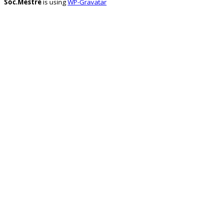
Sóc.Mestre
is using
WP-Gravatar
@socmestre.bsky.social
⋅
2y
Mapa de centres públics 
socmestre.cat/recursos/map...
1