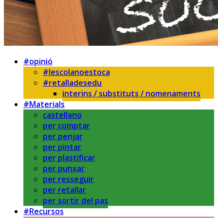
#opinió
#lescolanoestoca
#retalladesedu
interins / substituts / nomenaments
#Materials
castellano
per comptar
per penjar
per pintar
per plastificar
per punxar
per resseguir
per retallar
per sortir del pas
#Recursos