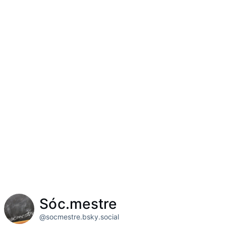
Sóc.mestre
@socmestre.bsky.social