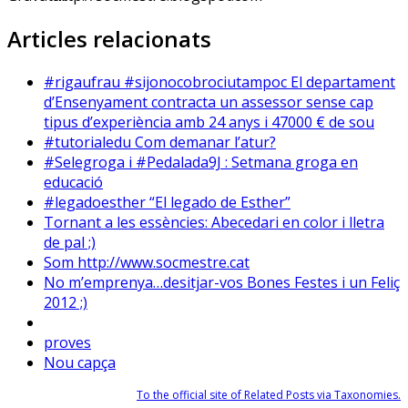
Articles relacionats
#rigaufrau #sijonocobrociutampoc El departament
d’Ensenyament contracta un assessor sense cap
tipus d’experiència amb 24 anys i 47000 € de sou
#tutorialedu Com demanar l’atur?
#Selegroga i #Pedalada9J : Setmana groga en
educació
#legadoesther “El legado de Esther”
Tornant a les essències: Abecedari en color i lletra
de pal ;)
Som http://www.socmestre.cat
No m’emprenya…desitjar-vos Bones Festes i un Feliç
2012 ;)
proves
Nou capça
To the official site of Related Posts via Taxonomies.