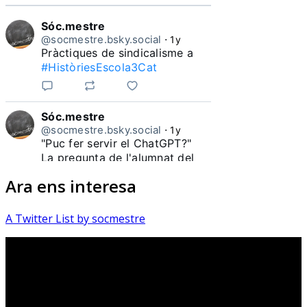
Sóc.mestre
@socmestre.bsky.social
⋅
1y
Pràctiques de sindicalisme a 
#HistòriesEscola3Cat
Sóc.mestre
@socmestre.bsky.social
⋅
1y
"Puc fer servir el ChatGPT?"

La pregunta de l'alumnat del 
Ara ens interesa
#HistòriesEscola3Cat
A Twitter List by socmestre
Sóc.mestre
@socmestre.bsky.social
⋅
1y
Quantes docents heu 
pronunciat durant aquest curs 
la frase "Mai m'havia trobat 
amb això fins ara". Quantes 