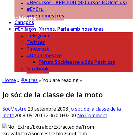
#Recursos . #RECEDU (RECursos EDUcatius)
#EnCru
#mememestres
Sóc.Mestre
Cançons
#Enllaços, Xarxes, Parla amb nosaltres
Aprenent a aprendre…
Telegram
Twitter
Pinterest
#Debatmestre
Fòrum SócMestre a Sóc Petit.cat
Facebook
Home
»
#Altres
» You are reading »
Jo sóc de la classe de la moto
SocMestre
20 setembre 2008
Jo sóc de la classe de la
moto
2008-09-20T12:06:00+02:00
No Comment
Extret/Extraído/Extracted de/from
http://socmestre.blogspot.com