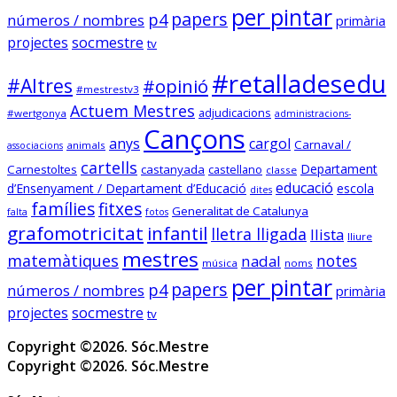
per pintar
papers
p4
números / nombres
primària
socmestre.cat/recursos/map...
socmestre
projectes
tv
Mapa de places pel curs 2024-
25 (útil pel concurs de 
#retalladesedu
#Altres
#opinió
trasllats) .Especialitats 
#mestrestv3
incloses: 
Actuem Mestres
adjudicacions
#wertgonya
administracions-
PRI,SEC,FP500,FP600,EOI.

Cançons
anys
cargol
Dades @FETE_UGT 
Carnaval /
animals
associacions
@opendatacat 

cartells
Departament
Carnestoltes
castanyada
castellano
classe
Dades creuades per José Luís 
educació
d’Ensenyament / Departament d’Educació
escola
dites
Infante de @llefia i amb l'ajuda 
famílies
fitxes
Generalitat de Catalunya
falta
fotos
de tot @OSMcatala
grafomotricitat
infantil
lletra lligada
llista
lliure
socmestre.cat
mestres
matemàtiques
notes
nadal
música
noms
Mapa de centres públics
per pintar
papers
p4
números / nombres
primària
primària i secundària –
socmestre
Sóc.Mestre
projectes
tv
Copyright ©2026. Sóc.Mestre
Copyright ©2026. Sóc.Mestre
Sóc.mestre