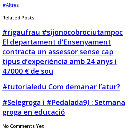
#Altres
Related Posts
#rigaufrau #sijonocobrociutampoc
El departament d’Ensenyament
contracta un assessor sense cap
tipus d’experiència amb 24 anys i
47000 € de sou
#tutorialedu Com demanar l’atur?
#Selegroga i #Pedalada9J : Setmana
groga en educació
No Comments Yet