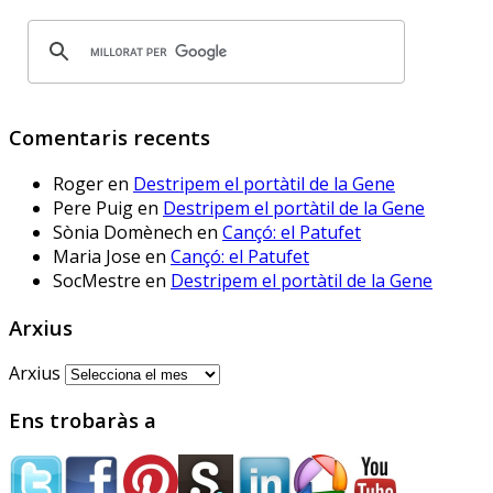
no protegirem les dades dels 
www.deia.eus/actualidad/s...
www.deia.eus
Comentaris recents
Educación ensaya una
nueva plataforma de
Roger
en
Destripem el portàtil de la Gene
aprendizaje ‘online’
alternativa a Google
Pere Puig
en
Destripem el portàtil de la Gene
Workplace for Education
Sònia Domènech
en
Cançó: el Patufet
Seis centros educativos
Maria Jose
en
Cançó: el Patufet
públicos prueban IRADI,
SocMestre
en
Destripem el portàtil de la Gene
una herramienta de
software libre cuyos
Arxius
programas y datos se
alojarán en servidores del
Arxius
Gobierno vasco
Ens trobaràs a