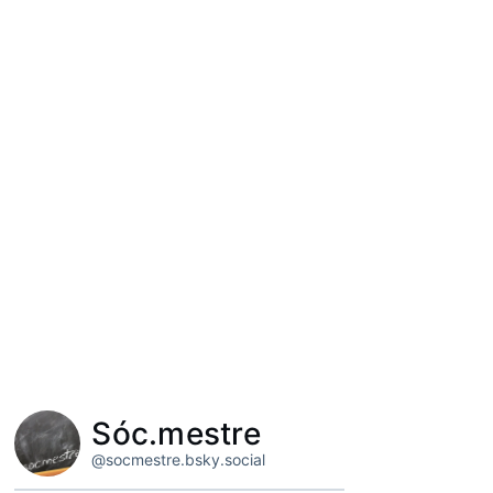
Sóc.mestre
@socmestre.bsky.social