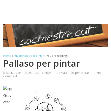
Sóc.Mestre
Aprenent a aprendre…
Home
»
#Materials
»
per pintar
» You are reading »
Pallaso per pintar
SocMestre
25 octubre 2008
#Materials
,
per pintar
No
Comment