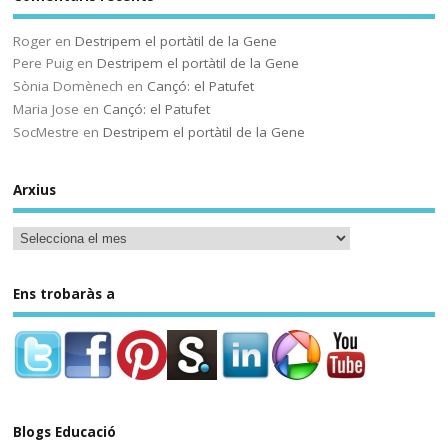
Sóc.mestre
@socmestre.bsky.social
⋅
Roger
en
Destripem el portàtil de la Gene
2y
Pere Puig
en
Destripem el portàtil de la Gene
La vida a l'institut
Sònia Domènech
en
Cançó: el Patufet
Maria Jose
en
Cançó: el Patufet
Andrea Galaxina
⋅
@andreagalaxina.bsky.social
2y
SocMestre
en
Destripem el portàtil de la Gene
Esta mañana he leído el artículo 
que han publicado hoy en El País 
Arxius
sobre una niña en Asturias que se 
ha suicidado tras sufrir bullying en 
el instituto. Como a cualquiera ese 
relato me ha escalofriado y me ha 
hecho pensar mucho en las 
Ens trobaràs a
situaciones que yo me encuentro 
cotidianamente en mi instituto…
Sóc.mestre
Blogs Educació
@socmestre.bsky.social
⋅
2y