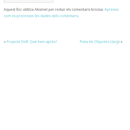
Aquest lloc utilitza Akismet per reduir els comentaris brossa.
Apreneu
com es processen les dades dels comentaris
.
«
Projecte Dofí: Què hem aprés?
Pinta els Objectes Llargs
»