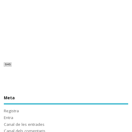
Sóc.mestre
@socmestre.bsky.social
⋅
1y
L'educació d'ahir ja no és la 
d'avui ni la de demà. I avui , 
com podrem veure a 
@som3cat (per cert, quin és el 
compte de la Corpo aquí?) no 
s'assembla al que havíem 
SHS
viscut... fins ara. Solucions? 
#HistòriesEscola3Cat
Meta
Sóc.mestre
@socmestre.bsky.social
⋅
2y
Aquí ja hem fet les proves. A 
Registra
què espera 
Entra
@educaciocat.bsky.social
 a 
Canal de les entrades
implementar-les? Protegirem o 
Canal dels comentaris