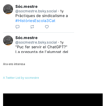
Sóc.mestre
@socmestre.bsky.social
⋅
1y
Pràctiques de sindicalisme a 
#HistòriesEscola3Cat
Sóc.mestre
@socmestre.bsky.social
⋅
1y
"Puc fer servir el ChatGPT?"

La pregunta de l'alumnat del 
#HistòriesEscola3Cat
Ara ens interesa
A Twitter List by socmestre
Sóc.mestre
@socmestre.bsky.social
⋅
1y
Quantes docents heu 
pronunciat durant aquest curs 
la frase "Mai m'havia trobat 
amb això fins ara". Quantes 