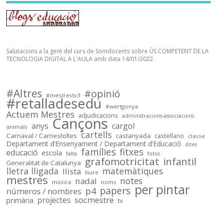
socmestre.cat/recursos/map...
Mapa de places pel curs 2024-
25 (útil pel concurs de 
trasllats) .Especialitats 
Salutacions a la gent del curs de Somdocents sobre ÚS COMPETENT DE LA
incloses: 
TECNOLOGIA DIGITAL A L'AULA amb data 14/01/2022
PRI,SEC,FP500,FP600,EOI.

Dades @FETE_UGT 
@opendatacat 

#Altres
#opinió
Dades creuades per José Luís 
#mestrestv3
#retalladesedu
Infante de @llefia i amb l'ajuda 
#wertgonya
Actuem Mestres
adjudicacions
de tot @OSMcatala
administracions-associacions
Cançons
anys
cargol
animals
cartells
socmestre.cat
Carnaval / Carnestoltes
castanyada
castellano
classe
Departament d’Ensenyament / Departament d’Educació
dites
Mapa de centres públics
famílies
fitxes
educació
escola
falta
fotos
primària i secundària –
grafomotricitat
infantil
Generalitat de Catalunya
Sóc.Mestre
lletra lligada
matemàtiques
llista
lliure
mestres
notes
nadal
música
noms
per pintar
papers
p4
números / nombres
socmestre
primària
projectes
tv
Sóc.mestre
@socmestre.bsky.social
⋅
2y