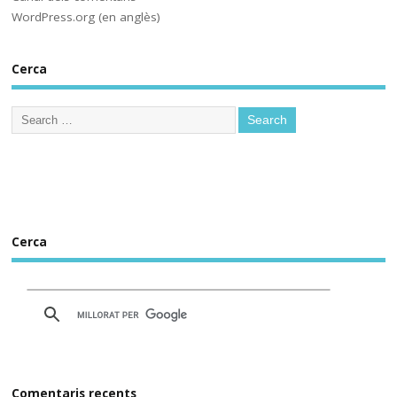
no protegirem les dades dels 
WordPress.org (en anglès)
www.deia.eus/actualidad/s...
Cerca
www.deia.eus
Educación ensaya una
nueva plataforma de
aprendizaje ‘online’
alternativa a Google
Workplace for Education
Seis centros educativos
públicos prueban IRADI,
una herramienta de
Cerca
software libre cuyos
programas y datos se
alojarán en servidores del
Gobierno vasco
Comentaris recents