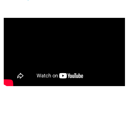
@socmestre.bsky.social
⋅
1y
Quantes docents heu 
pronunciat durant aquest curs 
la frase "Mai m'havia trobat 
amb això fins ara". Quantes 
#HistòriesEscola3Cat
Sóc.mestre
@socmestre.bsky.social
⋅
1y
0 valentia 0 responsabilitat 1 a 
#HistòriesEscola3Cat
Sóc.mestre
@socmestre.bsky.social
⋅
1y
#HistòriesEscola3Cat
media.tenor.com