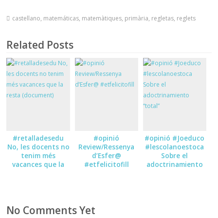
castellano
,
matemáticas
,
matemàtiques
,
primària
,
regletas
,
reglets
Related Posts
#retalladesedu
#opinió
#opinió #Joeduco
No, les docents no
Review/Ressenya
#lescolanoestoca
tenim més
d’Esfer@
Sobre el
vacances que la
#etfelicitofill
adoctrinamiento
resta (document)
“total”
No Comments Yet