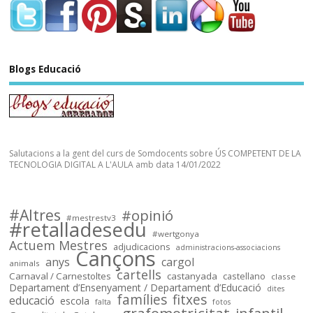
Sóc.mestre
Blogs Educació
@socmestre.bsky.social
⋅
2y
socmestre.cat/recursos/map...
Mapa de places pel curs 2024-
25 (útil pel concurs de 
trasllats) .Especialitats 
Salutacions a la gent del curs de Somdocents sobre ÚS COMPETENT DE LA
incloses: 
TECNOLOGIA DIGITAL A L'AULA amb data 14/01/2022
PRI,SEC,FP500,FP600,EOI.

Dades @FETE_UGT 
@opendatacat 

#Altres
#opinió
Dades creuades per José Luís 
#mestrestv3
#retalladesedu
Infante de @llefia i amb l'ajuda 
#wertgonya
Actuem Mestres
adjudicacions
de tot @OSMcatala
administracions-associacions
Cançons
anys
cargol
animals
cartells
socmestre.cat
Carnaval / Carnestoltes
castanyada
castellano
classe
Departament d’Ensenyament / Departament d’Educació
dites
Mapa de centres públics
famílies
fitxes
educació
escola
falta
fotos
primària i secundària –
grafomotricitat
infantil