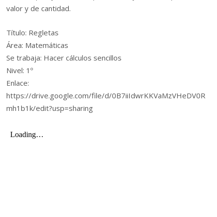
valor y de cantidad.
Título: Regletas
Área: Matemáticas
Se trabaja: Hacer cálculos sencillos
Nivel: 1º
Enlace:
https://drive.google.com/file/d/0B7iiIdwrKKVaMzVHeDV0R
mh1b1k/edit?usp=sharing