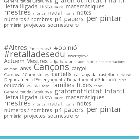
Generalitat de Catalunya
Sóc.Mestre
lletra lligada
matemàtiques
llista
lliure
mestres
notes
nadal
música
noms
per pintar
papers
p4
números / nombres
socmestre
primària
projectes
tv
Sóc.mestre
@socmestre.bsky.social
⋅
2y
Mapa de centres públics 
#Altres
#opinió
#mestrestv3
#retalladesedu
socmestre.cat/recursos/map...
#wertgonya
Actuem Mestres
adjudicacions
administracions-associacions
Cançons
anys
cargol
animals
cartells
Carnaval / Carnestoltes
castanyada
castellano
classe
Departament d’Ensenyament / Departament d’Educació
dites
famílies
fitxes
educació
escola
falta
fotos
grafomotricitat
infantil
Generalitat de Catalunya
lletra lligada
matemàtiques
llista
lliure
mestres
notes
nadal
música
noms
per pintar
papers
p4
números / nombres
socmestre
primària
projectes
tv