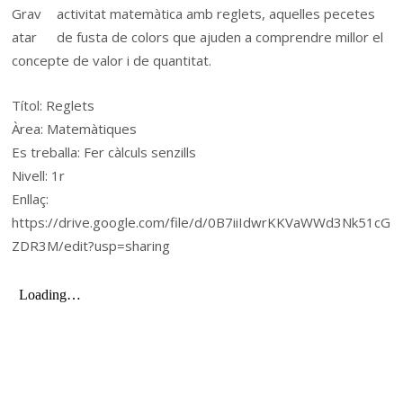
activitat matemàtica amb reglets, aquelles pecetes
de fusta de colors que ajuden a comprendre millor el
concepte de valor i de quantitat.
Títol: Reglets
Àrea: Matemàtiques
Es treballa: Fer càlculs senzills
Nivell: 1r
Enllaç:
https://drive.google.com/file/d/0B7iiIdwrKKVaWWd3Nk51cG
ZDR3M/edit?usp=sharing