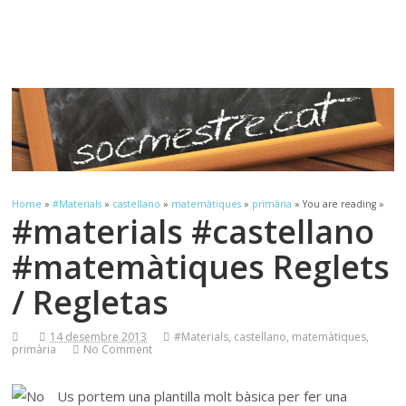
Sóc.Mestre
Aprenent a aprendre…
Home
»
#Materials
»
castellano
»
matemàtiques
»
primària
» You are reading »
#materials #castellano
#matemàtiques Reglets
/ Regletas
14 desembre 2013
#Materials
,
castellano
,
matemàtiques
,
primària
No Comment
Us portem una plantilla molt bàsica per fer una