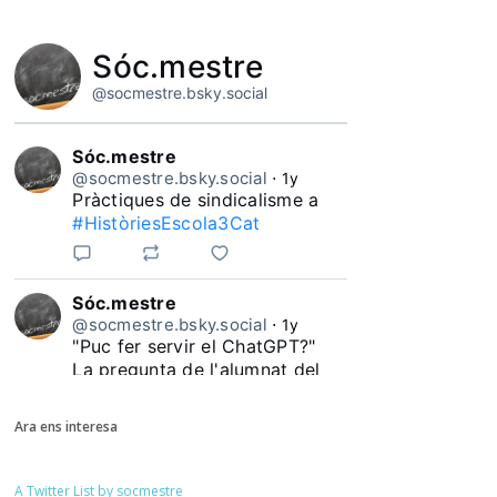
Sóc.mestre
@socmestre.bsky.social
Sóc.mestre
@socmestre.bsky.social
⋅
1y
Pràctiques de sindicalisme a 
#HistòriesEscola3Cat
Sóc.mestre
@socmestre.bsky.social
⋅
1y
"Puc fer servir el ChatGPT?"

La pregunta de l'alumnat del 
#HistòriesEscola3Cat
Ara ens interesa
A Twitter List by socmestre
Sóc.mestre