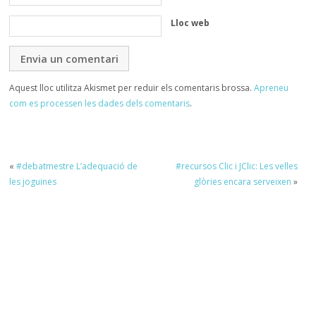
Lloc web
Aquest lloc utilitza Akismet per reduir els comentaris brossa.
Apreneu
com es processen les dades dels comentaris
.
«
#debatmestre L’adequació de
#recursos Clic i JClic: Les velles
les joguines
glòries encara serveixen
»