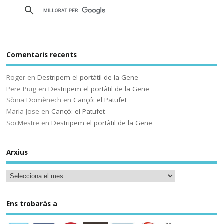
Gobierno vasco
Comentaris recents
Sóc.mestre
@socmestre.bsky.social
⋅
Roger
en
Destripem el portàtil de la Gene
2y
Pere Puig
en
Destripem el portàtil de la Gene
La vida a l'institut
Sònia Domènech
en
Cançó: el Patufet
Maria Jose
en
Cançó: el Patufet
Andrea Galaxina
⋅
@andreagalaxina.bsky.social
2y
SocMestre
en
Destripem el portàtil de la Gene
Esta mañana he leído el artículo 
que han publicado hoy en El País 
Arxius
sobre una niña en Asturias que se 
ha suicidado tras sufrir bullying en 
el instituto. Como a cualquiera ese 
relato me ha escalofriado y me ha 
hecho pensar mucho en las 
Ens trobaràs a
situaciones que yo me encuentro 
cotidianamente en mi instituto…