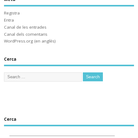
@socmestre.bsky.social
⋅
2y
Aquí ja hem fet les proves. A 
Registra
què espera 
Entra
@educaciocat.bsky.social
 a 
Canal de les entrades
implementar-les? Protegirem o 
Canal dels comentaris
no protegirem les dades dels 
WordPress.org (en anglès)
www.deia.eus/actualidad/s...
Cerca
www.deia.eus
Educación ensaya una
nueva plataforma de
aprendizaje ‘online’
alternativa a Google
Workplace for Education
Seis centros educativos
públicos prueban IRADI,
una herramienta de
Cerca
software libre cuyos
programas y datos se
alojarán en servidores del