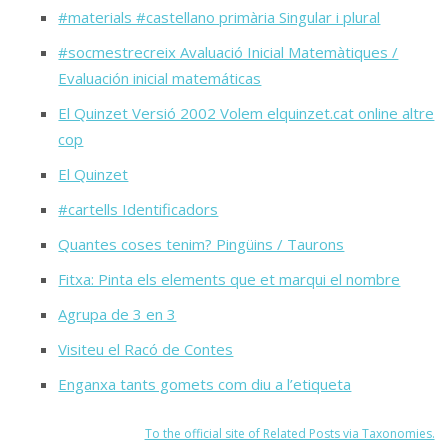
#materials #castellano primària Singular i plural
#socmestrecreix Avaluació Inicial Matemàtiques /
Evaluación inicial matemáticas
El Quinzet Versió 2002 Volem elquinzet.cat online altre
cop
El Quinzet
#cartells Identificadors
Quantes coses tenim? Pingüins / Taurons
Fitxa: Pinta els elements que et marqui el nombre
Agrupa de 3 en 3
Visiteu el Racó de Contes
Enganxa tants gomets com diu a l’etiqueta
To the official site of Related Posts via Taxonomies.