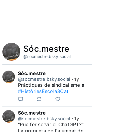
Sóc.mestre
@socmestre.bsky.social
Sóc.mestre
@socmestre.bsky.social
⋅
1y
Pràctiques de sindicalisme a 
#HistòriesEscola3Cat
Sóc.mestre
@socmestre.bsky.social
⋅
1y
"Puc fer servir el ChatGPT?"

La pregunta de l'alumnat del 