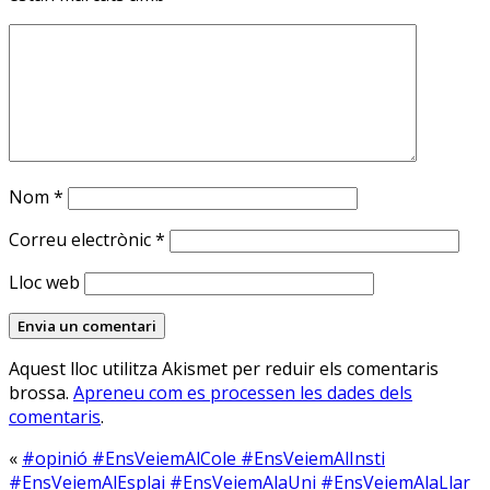
Nom
*
Correu electrònic
*
Lloc web
Aquest lloc utilitza Akismet per reduir els comentaris
brossa.
Apreneu com es processen les dades dels
comentaris
.
«
#opinió #EnsVeiemAlCole #EnsVeiemAlInsti
#EnsVeiemAlEsplai #EnsVeiemAlaUni #EnsVeiemAlaLlar