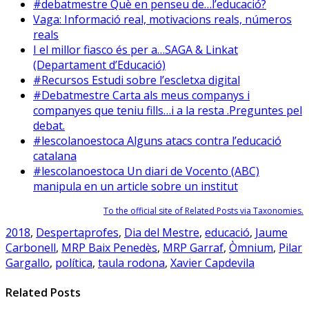
#debatmestre Què en penseu de…l’educació?
Vaga: Informació real, motivacions reals, números
reals
I el millor fiasco és per a…SAGA & Linkat
(Departament d’Educació)
#Recursos Estudi sobre l’escletxa digital
#Debatmestre Carta als meus companys i
companyes que teniu fills…i a la resta .Preguntes pel
debat.
#lescolanoestoca Alguns atacs contra l’educació
catalana
#lescolanoestoca Un diari de Vocento (ABC)
manipula en un article sobre un institut
To the official site of Related Posts via Taxonomies.
2018
,
Despertaprofes
,
Dia del Mestre
,
educació
,
Jaume
Carbonell
,
MRP Baix Penedès
,
MRP Garraf
,
Òmnium
,
Pilar
Gargallo
,
política
,
taula rodona
,
Xavier Capdevila
Related Posts