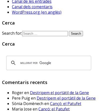
Canal de les entrades
viscut... fins ara. Solucions? 
Canal dels comentaris
#HistòriesEscola3Cat
WordPress.org (en anglès)
Cerca
Sóc.mestre
@socmestre.bsky.social
⋅
2y
Search for:
Aquí ja hem fet les proves. A 
què espera 
Cerca
@educaciocat.bsky.social
 a 
implementar-les? Protegirem o 
no protegirem les dades dels 
www.deia.eus/actualidad/s...
www.deia.eus
Comentaris recents
Educación ensaya una
nueva plataforma de
Roger
en
Destripem el portàtil de la Gene
aprendizaje ‘online’
alternativa a Google
Pere Puig
en
Destripem el portàtil de la Gene
Workplace for Education
Sònia Domènech
en
Cançó: el Patufet
Seis centros educativos
Maria Jose
en
Cançó: el Patufet