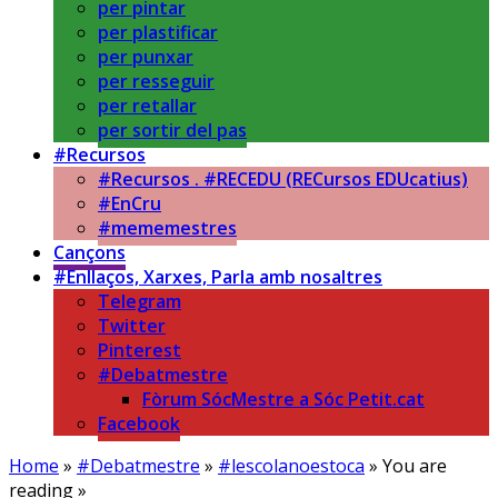
per pintar
per plastificar
per punxar
per resseguir
per retallar
per sortir del pas
#Recursos
#Recursos . #RECEDU (RECursos EDUcatius)
#EnCru
#mememestres
Cançons
#Enllaços, Xarxes, Parla amb nosaltres
Telegram
Twitter
Pinterest
#Debatmestre
Fòrum SócMestre a Sóc Petit.cat
Facebook
Home
»
#Debatmestre
»
#lescolanoestoca
» You are
reading »