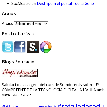
públicos prueban IRADI,
SocMestre
en
Destripem el portàtil de la Gene
una herramienta de
software libre cuyos
Arxius
programas y datos se
alojarán en servidores del
Arxius
Gobierno vasco
Ens trobaràs a
Sóc.mestre
@socmestre.bsky.social
⋅
Blogs Educació
2y
La vida a l'institut
Andrea Galaxina
⋅
@andreagalaxina.bsky.social
2y
Salutacions a la gent del curs de Somdocents sobre ÚS
COMPETENT DE LA TECNOLOGIA DIGITAL A L'AULA amb
Esta mañana he leído el artículo 
data 14/01/2022
que han publicado hoy en El País 
sobre una niña en Asturias que se 
#retalladesedu
ha suicidado tras sufrir bullying en 
#Altres
#opinió