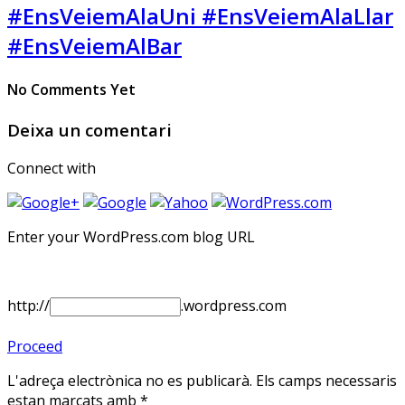
#EnsVeiemAlaUni #EnsVeiemAlaLlar
#EnsVeiemAlBar
No Comments Yet
Deixa un comentari
Connect with
Enter your WordPress.com blog URL
http://
.wordpress.com
Proceed
L'adreça electrònica no es publicarà.
Els camps necessaris
estan marcats amb
*