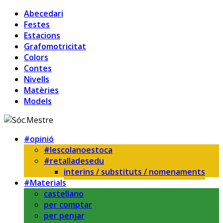
Abecedari
Festes
Estacions
Grafomotricitat
Colors
Contes
Nivells
Matèries
Models
#opinió
#lescolanoestoca
#retalladesedu
interins / substituts / nomenaments
#Materials
castellano
per comptar
per penjar