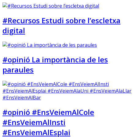
#Recursos Estudi sobre l’escletxa
digital
#opinió La importància de les
paraules
#opinió #EnsVeiemAlCole
#EnsVeiemAlInsti
#EnsVeiemAlEsplai