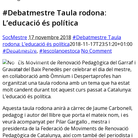
#Debatmestre Taula rodona:
L’educació és política
SocMestre
17 novembre 2018
#Debatmestre Taula
rodona: L’educació és política
2018-11-17T23:51:20+01:00
Sóc.Mestre
#Debatmestre
,
#lescolanoestoca
No Comment
Aprenent a aprendre…
Els Moviment de Renovació Pedagògica del Garraf i
el del Baix Penedès per celebrar el dia del mestre,
en col·laboració amb Òmnium i Despertaprofes han
organitzat una taula rodona amb un tema que ha estat
molt candent durant tot aquest curs passat a Catalunya:
L’educació és política.
Aquesta taula rodona anirà a càrrec de Jaume Carbonell,
pedagog i autor del llibre que porta el mateix nom, i es
veurà acompanyat per Pilar Gargallo , mestra i
presidenta de la Federació de Moviments de Renovació
Pedagògica de Catalunya, així com també del periodista i