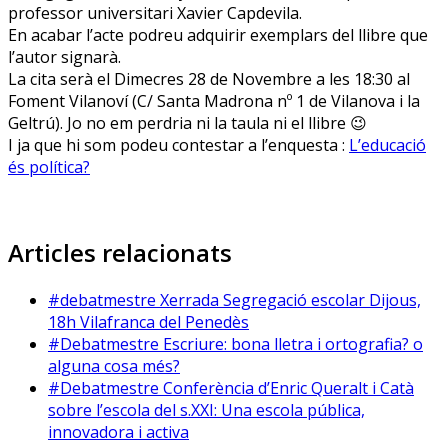
professor universitari Xavier Capdevila.
En acabar l’acte podreu adquirir exemplars del llibre que
l’autor signarà.
La cita serà el Dimecres 28 de Novembre a les 18:30 al
Foment Vilanoví (C/ Santa Madrona nº 1 de Vilanova i la
Geltrú). Jo no em perdria ni la taula ni el llibre 😉
I ja que hi som podeu contestar a l’enquesta :
L’educació
és política?
Articles relacionats
#debatmestre Xerrada Segregació escolar Dijous,
18h Vilafranca del Penedès
#Debatmestre Escriure: bona lletra i ortografia? o
alguna cosa més?
#Debatmestre Conferència d’Enric Queralt i Catà
sobre l’escola del s.XXI: Una escola pública,
innovadora i activa