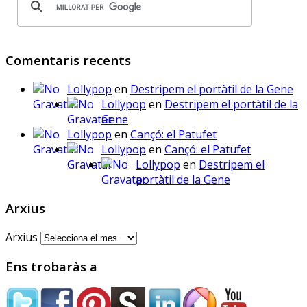
www.deia.eus/actualidad/s...
www.deia.eus
Comentaris recents
Educación ensaya una
nueva plataforma de
Lollypop
en
Destripem el portàtil de la Gene
aprendizaje ‘online’
alternativa a Google
Lollypop
en
Destripem el portàtil de la
Workplace for Education
Gene
Seis centros educativos
Lollypop
en
Cançó: el Patufet
públicos prueban IRADI,
Lollypop
en
Cançó: el Patufet
una herramienta de
Lollypop
en
Destripem el
software libre cuyos
portàtil de la Gene
programas y datos se
alojarán en servidores del
Arxius
Gobierno vasco
Arxius
Ens trobaràs a
Sóc.mestre