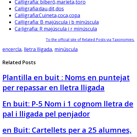
Cal·ligrafia: biberó,marieta,toro
Cal·ligrafia:dau,dit,dos
Cal·ligrafia:Cuineta,coca,copa
Cal·ligrafia: B majúscula i b minúscula
Ca·ligrafia: R majúscula i r minúscula
To the official site of Related Posts via Taxonomies.
encercla
,
lletra lligada
,
minúscula
Related Posts
Plantilla en buit : Noms en puntejat
per repassar en lletra lligada
En buit: P-5 Nom i 1 cognom lletra de
pal i lligada pel penjador
en Buit: Cartellets per a 25 alumnes,