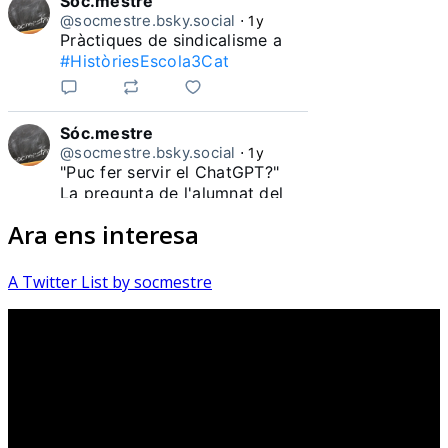
Sóc.mestre
@socmestre.bsky.social
⋅
1y
Pràctiques de sindicalisme a 
#HistòriesEscola3Cat
Sóc.mestre
@socmestre.bsky.social
⋅
1y
"Puc fer servir el ChatGPT?"

La pregunta de l'alumnat del 
Ara ens interesa
#HistòriesEscola3Cat
A Twitter List by socmestre
Sóc.mestre
@socmestre.bsky.social
⋅
1y
Quantes docents heu 
pronunciat durant aquest curs 
la frase "Mai m'havia trobat 
amb això fins ara". Quantes 