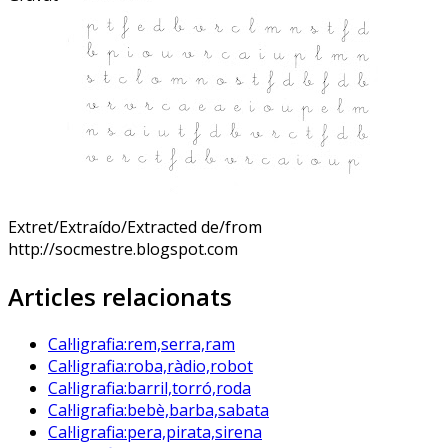
Extret/Extraído/Extracted de/from
http://socmestre.blogspot.com
Articles relacionats
Cal·ligrafia:rem,serra,ram
Cal·ligrafia:roba,ràdio,robot
Cal·ligrafia:barril,torró,roda
Cal·ligrafia:bebè,barba,sabata
Cal·ligrafia:pera,pirata,sirena