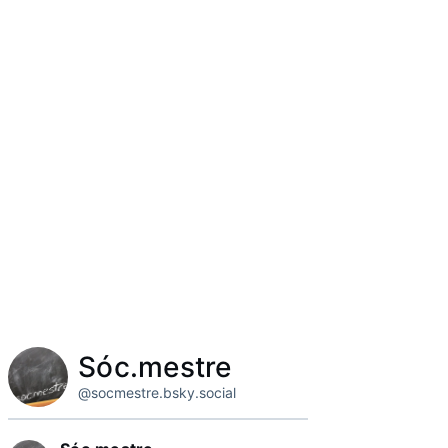
Sóc.mestre
@socmestre.bsky.social