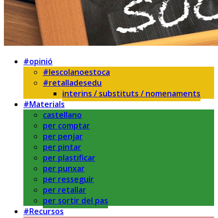
#opinió
#lescolanoestoca
#retalladesedu
interins / substituts / nomenaments
#Materials
castellano
per comptar
per penjar
per pintar
per plastificar
per punxar
per resseguir
per retallar
per sortir del pas
#Recursos