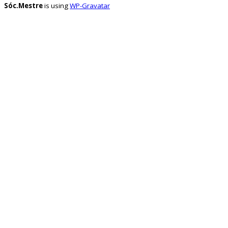
Sóc.Mestre
is using
WP-Gravatar
socmestre.cat/recursos/map...
1