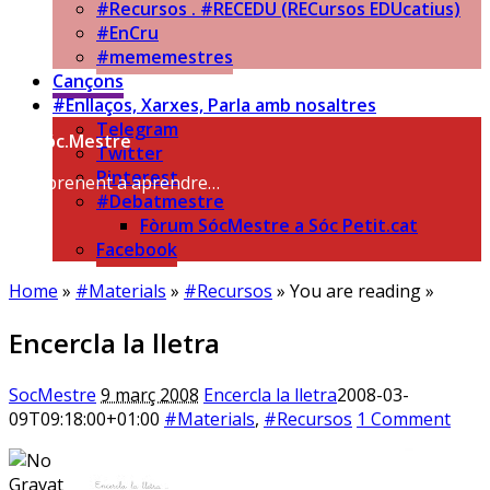
#Recursos . #RECEDU (RECursos EDUcatius)
#EnCru
#mememestres
Cançons
#Enllaços, Xarxes, Parla amb nosaltres
Telegram
Sóc.Mestre
Twitter
Pinterest
Aprenent a aprendre…
#Debatmestre
Fòrum SócMestre a Sóc Petit.cat
Facebook
Home
»
#Materials
»
#Recursos
» You are reading »
Encercla la lletra
SocMestre
9 març 2008
Encercla la lletra
2008-03-
09T09:18:00+01:00
#Materials
,
#Recursos
1 Comment