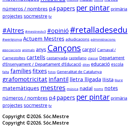
per pintar
Mapa de places pel curs 2024-
papers
p4
números / nombres
primària
25 (útil pel concurs de 
socmestre
projectes
tv
trasllats) .Especialitats 
incloses: 
#retalladesedu
#Altres
#opinió
PRI,SEC,FP500,FP600,EOI.

#mestrestv3
Dades @FETE_UGT 
Actuem Mestres
adjudicacions
#wertgonya
administracions-
@opendatacat 

Cançons
Dades creuades per José Luís 
anys
cargol
Carnaval /
animals
associacions
Infante de @llefia i amb l'ajuda 
cartells
Departament
Carnestoltes
castanyada
castellano
classe
de tot @OSMcatala
educació
d’Ensenyament / Departament d’Educació
escola
dites
famílies
fitxes
Generalitat de Catalunya
falta
fotos
socmestre.cat
grafomotricitat
infantil
lletra lligada
llista
Mapa de centres públics
lliure
primària i secundària –
mestres
matemàtiques
notes
nadal
música
noms
Sóc.Mestre
per pintar
papers
p4
números / nombres
primària
socmestre
projectes
tv
Copyright ©2026. Sóc.Mestre
Sóc.mestre
@socmestre.bsky.social
⋅
2y
Copyright ©2026. Sóc.Mestre
Mapa de centres públics 