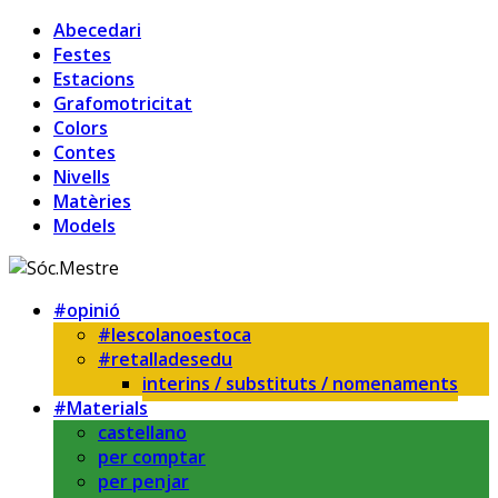
Abecedari
Festes
Estacions
Grafomotricitat
Colors
Contes
Nivells
Matèries
Models
#opinió
#lescolanoestoca
#retalladesedu
interins / substituts / nomenaments
#Materials
castellano
per comptar
per penjar