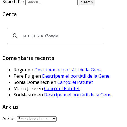
Search for:
Aquí ja hem fet les proves. A 
què espera 
Cerca
@educaciocat.bsky.social
 a 
implementar-les? Protegirem o 
no protegirem les dades dels 
www.deia.eus/actualidad/s...
www.deia.eus
Comentaris recents
Educación ensaya una
nueva plataforma de
Roger
en
Destripem el portàtil de la Gene
aprendizaje ‘online’
alternativa a Google
Pere Puig
en
Destripem el portàtil de la Gene
Workplace for Education
Sònia Domènech
en
Cançó: el Patufet
Seis centros educativos
Maria Jose
en
Cançó: el Patufet
públicos prueban IRADI,
SocMestre
en
Destripem el portàtil de la Gene
una herramienta de
software libre cuyos
Arxius
programas y datos se
alojarán en servidores del
Arxius
Gobierno vasco