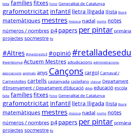
famílies
fitxes
Generalitat de Catalunya
falta
fotos
grafomotricitat
infantil
lletra lligada
llista
lliure
Sóc.mestre
mestres
matemàtiques
notes
nadal
música
noms
@socmestre.bsky.social
⋅
2y
per pintar
papers
p4
números / nombres
primària
socmestre.cat/recursos/map...
socmestre
projectes
tv
Mapa de places pel curs 2024-
25 (útil pel concurs de 
#retalladesedu
#Altres
#opinió
trasllats) .Especialitats 
#mestrestv3
incloses: 
Actuem Mestres
adjudicacions
#wertgonya
administracions-
PRI,SEC,FP500,FP600,EOI.

Cançons
anys
cargol
Dades @FETE_UGT 
Carnaval /
animals
associacions
@opendatacat 

cartells
Departament
Carnestoltes
castanyada
castellano
classe
Dades creuades per José Luís 
educació
d’Ensenyament / Departament d’Educació
escola
dites
Infante de @llefia i amb l'ajuda 
famílies
fitxes
Generalitat de Catalunya
falta
fotos
de tot @OSMcatala
grafomotricitat
infantil
lletra lligada
llista
lliure
socmestre.cat
mestres
matemàtiques
notes
nadal
música
noms
Mapa de centres públics
per pintar
papers
p4
números / nombres
primària
primària i secundària –
socmestre
Sóc.Mestre
projectes
tv