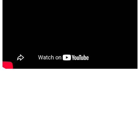
Quantes docents heu 
pronunciat durant aquest curs 
la frase "Mai m'havia trobat 
amb això fins ara". Quantes 
#HistòriesEscola3Cat
Sóc.mestre
@socmestre.bsky.social
⋅
1y
0 valentia 0 responsabilitat 1 a 
#HistòriesEscola3Cat
Sóc.mestre
@socmestre.bsky.social
⋅
1y
#HistòriesEscola3Cat
media.tenor.com
a man wearing a hat says