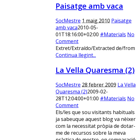
Paisatge amb vaca
SocMestre
1 maig 2010
Paisatge
amb vaca
2010-05-
01T18:16:00+02:00
#Materials
No
Comment
Extret/Extraído/Extracted de/from
Continua llegint...
La Vella Quaresma (2)
SocMestre
28 febrer 2009
La Vella
Quaresma (2)
2009-02-
28T12:04:00+01:00
#Materials
No
Comment
Els/les que sou visitants habituals
ja sabeuque aquest blog va nèixer
com la necessitat pròpia de dotar-
me de recursos sobre la meva
pràctica de mestre, en comparació