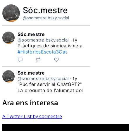
Sóc.mestre
@socmestre.bsky.social
Sóc.mestre
@socmestre.bsky.social
⋅
1y
Pràctiques de sindicalisme a 
#HistòriesEscola3Cat
Sóc.mestre
@socmestre.bsky.social
⋅
1y
"Puc fer servir el ChatGPT?"

La pregunta de l'alumnat del 
Ara ens interesa
#HistòriesEscola3Cat
A Twitter List by socmestre
Sóc.mestre
@socmestre.bsky.social
⋅
1y