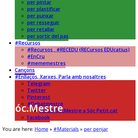
per pintar
per plastificar
per punxar
per resseguir
per retallar
per sortir del pas
#Recursos
#Recursos . #RECEDU (RECursos EDUcatius)
#EnCru
#mememestres
Cançons
#Enllaços, Xarxes, Parla amb nosaltres
Telegram
Twitter
Pinterest
#Debatmestre
Sóc.Mestre
Fòrum SócMestre a Sóc Petit.cat
Facebook
Aprenent a aprendre…
You are here:
Home
»
#Materials
»
per penjar