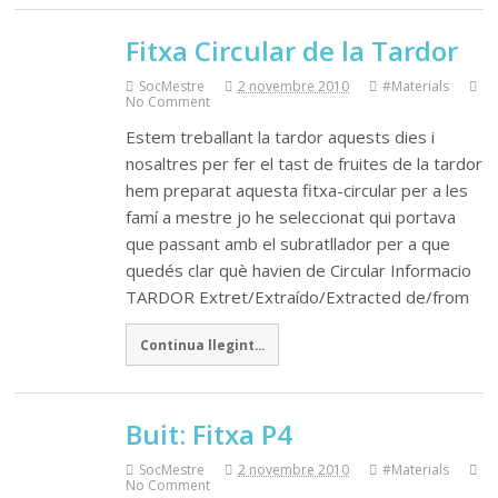
Fitxa Circular de la Tardor
SocMestre
2 novembre 2010
#Materials
No Comment
Estem treballant la tardor aquests dies i
nosaltres per fer el tast de fruites de la tardor
hem preparat aquesta fitxa-circular per a les
famí a mestre jo he seleccionat qui portava
que passant amb el subratllador per a que
quedés clar què havien de Circular Informacio
TARDOR Extret/Extraído/Extracted de/from
Continua llegint...
Buit: Fitxa P4
SocMestre
2 novembre 2010
#Materials
No Comment