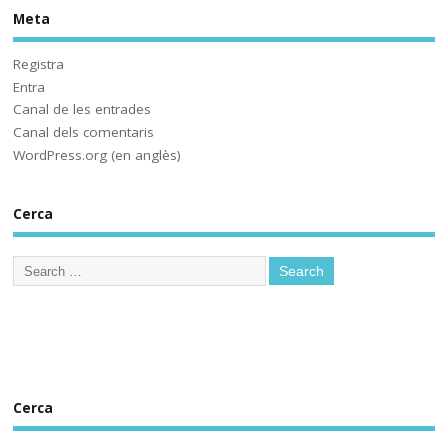
Meta
Sóc.mestre
@socmestre.bsky.social
⋅
2y
Aquí ja hem fet les proves. A 
Registra
què espera 
Entra
@educaciocat.bsky.social
 a 
Canal de les entrades
implementar-les? Protegirem o 
Canal dels comentaris
no protegirem les dades dels 
WordPress.org (en anglès)
www.deia.eus/actualidad/s...
Cerca
www.deia.eus
Educación ensaya una
nueva plataforma de
aprendizaje ‘online’
alternativa a Google
Workplace for Education
Seis centros educativos
públicos prueban IRADI,
una herramienta de
Cerca
software libre cuyos
programas y datos se