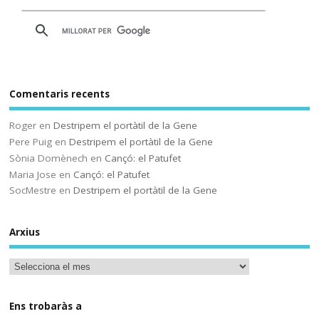
alojarán en servidores del
Gobierno vasco
Comentaris recents
Sóc.mestre
@socmestre.bsky.social
⋅
Roger
en
Destripem el portàtil de la Gene
2y
Pere Puig
en
Destripem el portàtil de la Gene
La vida a l'institut
Sònia Domènech
en
Cançó: el Patufet
Maria Jose
en
Cançó: el Patufet
Andrea Galaxina
⋅
@andreagalaxina.bsky.social
2y
SocMestre
en
Destripem el portàtil de la Gene
Esta mañana he leído el artículo 
que han publicado hoy en El País 
Arxius
sobre una niña en Asturias que se 
ha suicidado tras sufrir bullying en 
el instituto. Como a cualquiera ese 
relato me ha escalofriado y me ha 
hecho pensar mucho en las 
Ens trobaràs a