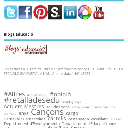
situaciones que yo me encuentro 
cotidianamente en mi instituto…
Sóc.mestre
Blogs Educació
@socmestre.bsky.social
⋅
2y
socmestre.cat/recursos/map...
Mapa de places pel curs 2024-
25 (útil pel concurs de 
trasllats) .Especialitats 
Salutacions a la gent del curs de Somdocents sobre ÚS COMPETENT DE LA
incloses: 
TECNOLOGIA DIGITAL A L'AULA amb data 14/01/2022
PRI,SEC,FP500,FP600,EOI.

Dades @FETE_UGT 
@opendatacat 

#Altres
#opinió
Dades creuades per José Luís 
#mestrestv3
#retalladesedu
Infante de @llefia i amb l'ajuda 
#wertgonya
Actuem Mestres
adjudicacions
de tot @OSMcatala
administracions-associacions
Cançons
anys
cargol
animals
cartells
socmestre.cat
Carnaval / Carnestoltes
castanyada
castellano
classe
Departament d’Ensenyament / Departament d’Educació
dites
Mapa de centres públics