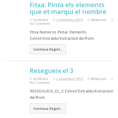
Fitxa: Pinta els elements
que et marqui el nombre
SocMestre
2 novembre 2010
#Materials
No Comment
Fitxa Numeros Pintar Elements
Extret/Extraído/Extracted de/from
Continua llegint...
Resegueix el 3
SocMestre
2 novembre 2010
#Materials
No Comment
RESSEGUEIX_EL_3 Extret/Extraído/Extracted
de/from
Continua llegint...