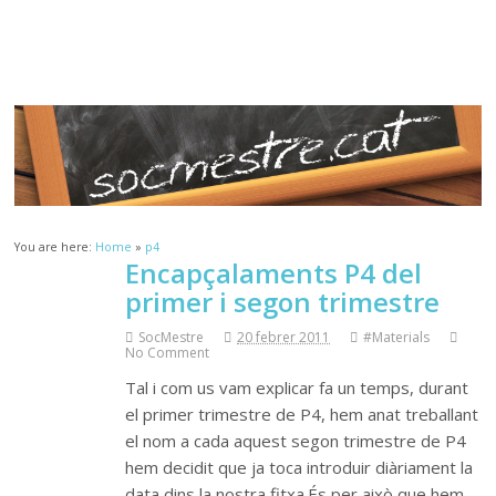
Sóc.Mestre
Aprenent a aprendre…
You are here:
Home
»
p4
Encapçalaments P4 del
primer i segon trimestre
SocMestre
20 febrer 2011
#Materials
No Comment
Tal i com us vam explicar fa un temps, durant
el primer trimestre de P4, hem anat treballant
el nom a cada aquest segon trimestre de P4
hem decidit que ja toca introduir diàriament la
data dins la nostra fitxa.És per això que hem