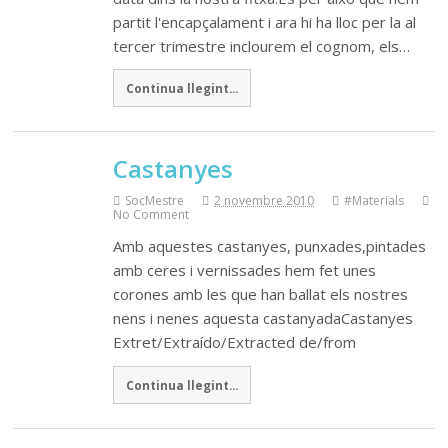
partit l'encapçalament i ara hi ha lloc per la al
tercer trimestre inclourem el cognom, els…
Continua llegint...
Castanyes
SocMestre
2 novembre 2010
#Materials
No Comment
Amb aquestes castanyes, punxades,pintades
amb ceres i vernissades hem fet unes
corones amb les que han ballat els nostres
nens i nenes aquesta castanyadaCastanyes
Extret/Extraído/Extracted de/from
Continua llegint...