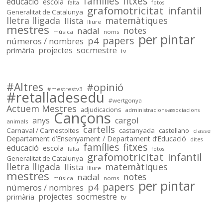
famílies
fitxes
educació
escola
falta
fotos
primària i secundària –
grafomotricitat
infantil
Generalitat de Catalunya
Sóc.Mestre
lletra lligada
matemàtiques
llista
lliure
mestres
notes
nadal
música
noms
per pintar
papers
p4
números / nombres
socmestre
primària
projectes
tv
Sóc.mestre
@socmestre.bsky.social
⋅
2y
Mapa de centres públics 
#Altres
#opinió
#mestrestv3
#retalladesedu
socmestre.cat/recursos/map...
#wertgonya
Actuem Mestres
adjudicacions
administracions-associacions
Cançons
anys
cargol
animals
cartells
Carnaval / Carnestoltes
castanyada
castellano
classe
Departament d’Ensenyament / Departament d’Educació
dites
famílies
fitxes
educació
escola
falta
fotos
grafomotricitat
infantil
Generalitat de Catalunya
lletra lligada
matemàtiques
llista
lliure
mestres
notes
nadal
música
noms
per pintar
papers
p4
números / nombres
socmestre
primària
projectes
tv