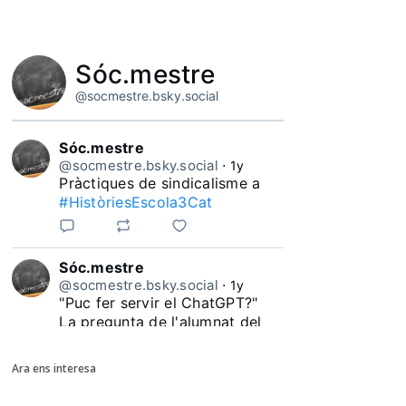
Sóc.mestre
@socmestre.bsky.social
Sóc.mestre
@socmestre.bsky.social
⋅
1y
Pràctiques de sindicalisme a 
#HistòriesEscola3Cat
Sóc.mestre
@socmestre.bsky.social
⋅
1y
"Puc fer servir el ChatGPT?"

La pregunta de l'alumnat del 
#HistòriesEscola3Cat
Ara ens interesa