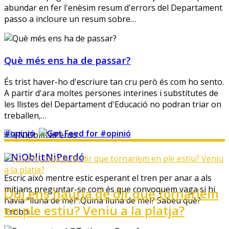
abundar en fer l'enèsim resum d'errors del Departament
passo a incloure un resum sobre…
Què més ens ha de passar?
És trist haver-ho d'escriure tan cru però és com ho sento.
A partir d'ara moltes persones interines i substitutes de
les llistes del Departament d'Educació no podran triar on
treballen,…
#opinió
#NiOblitNiPerdó
Escric això mentre estic esperant el tren per anar a als
mitjans preguntar-se com és que convoquem vaga si hi
Qui ens hauria de dir que tornaríem
havia "lluna de mel".Quina lluna de mel? Sabeu què?
en ple estiu? Veniu a la platja?
Trobo…