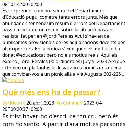
08T01:42:00+02:00
És sorprenent com pot ser que el Departament
d'Educació pugui cometre tants errors junts. Més que
abundar en fer l'enèsim resum d'errors del Departament
passo a incloure un resum sobre la situació bastant
realista, fet per en @JordiPerales Avui s'havien de
publicar les provisionals de les adjudicacions docents per
al proper curs. En la notícia s'expliquen els motius q ha
donat @educaciocat però no els motius reals. Aquí els
explico ; Jordi Perales (@jordiperales) July 5, 2024 Així que
si teníeu un pla fantàstic de vacances només ens queda
que convidar-vos a un pícnic allà a Via Augusta 202-226 ,…
Què més ens ha de passar?
SocMestre
20 abril 2023
No Comment
2023-04-
20T00:20:37+02:00
És trist haver-ho d'escriure tan cru però és
com ho sento. A partir d'ara moltes persones