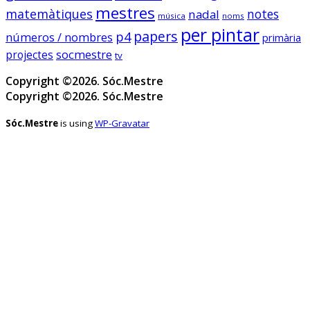
socmestre.cat
mestres
matemàtiques
notes
nadal
música
noms
Mapa de centres públics
per pintar
papers
p4
números / nombres
primària
primària i secundària –
socmestre
Sóc.Mestre
projectes
tv
Copyright ©2026. Sóc.Mestre
Copyright ©2026. Sóc.Mestre
Sóc.mestre
Sóc.Mestre
is using
WP-Gravatar
@socmestre.bsky.social
⋅
2y
Mapa de centres públics 
socmestre.cat/recursos/map...