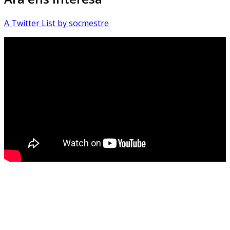
A Twitter List by socmestre
Sóc.mestre
@socmestre.bsky.social
⋅
1y
Quantes docents heu 
pronunciat durant aquest curs 
la frase "Mai m'havia trobat 
amb això fins ara". Quantes 
#HistòriesEscola3Cat
Sóc.mestre
@socmestre.bsky.social
⋅
1y
0 valentia 0 responsabilitat 1 a 
#HistòriesEscola3Cat
Sóc.mestre