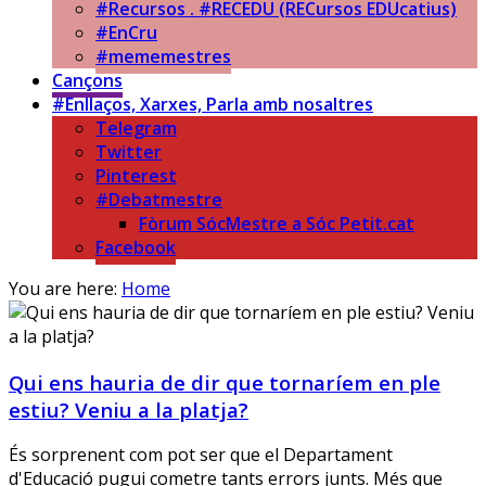
#Recursos . #RECEDU (RECursos EDUcatius)
#EnCru
#mememestres
Cançons
#Enllaços, Xarxes, Parla amb nosaltres
Telegram
Twitter
Pinterest
#Debatmestre
Fòrum SócMestre a Sóc Petit.cat
Facebook
You are here:
Home
Qui ens hauria de dir que tornaríem en ple
estiu? Veniu a la platja?
És sorprenent com pot ser que el Departament
d'Educació pugui cometre tants errors junts. Més que