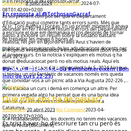
SocMestre
8 juliol 2024
No Comment
2024-07-
08T01:42:00+02:00
En resposta al @TothosapGarraf
És sorprenent com pot ser que el Departament
d'Educació pugui cometre tants errors junts. Més que
Al sr. Toni Ayensa i Forgas: En un primer moment li anava
abundar en fer l'enèsim resum d'errors del Departament
a escriure el que em demanava el cos després de tornar
passo a incloure un resum sobre la situació bastant
de treballar les meves 6 hores al…
realista, fet per en @JordiPerales Avui s'havien de
publicar les provisionals de les adjudicacions docents per
al proper curs. En la notícia s'expliquen els motius q ha
donat @educaciocat però no els motius reals. Aquí els
Sóc.Mestre
explico ; Jordi Perales (@jordiperales) July 5, 2024 Així que
#opinió #retalladesedu #enshomereixem (Bon
si teníeu un pla fantàstic de vacances només ens queda
inici de curs 22-23)
que convidar-vos a un pícnic allà a Via Augusta 202-226 ,…
Aprenent a aprendre…
Avui s’acaba un curs i demà en comença un altre. Per
primera vegada algú ha pensat que és una bona idea
Què més ens ha de passar?
això de que els docents treballem oficialment a
Catalunya…
SocMestre
20 abril 2023
No Comment
2023-04-
20T00:20:37+02:00
És trist haver-ho d'escriure tan cru però és