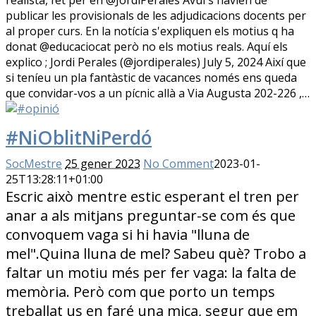
publicar les provisionals de les adjudicacions docents per
al proper curs. En la notícia s'expliquen els motius q ha
donat @educaciocat però no els motius reals. Aquí els
explico ; Jordi Perales (@jordiperales) July 5, 2024 Així que
si teníeu un pla fantàstic de vacances només ens queda
que convidar-vos a un pícnic allà a Via Augusta 202-226 ,…
#NiOblitNiPerdó
SocMestre
25 gener 2023
No Comment
2023-01-
25T13:28:11+01:00
Escric això mentre estic esperant el tren per
anar a als mitjans preguntar-se com és que
convoquem vaga si hi havia "lluna de
mel".Quina lluna de mel? Sabeu què? Trobo a
faltar un motiu més per fer vaga: la falta de
memòria. Però com que porto un temps
treballat us en faré una mica, segur que em