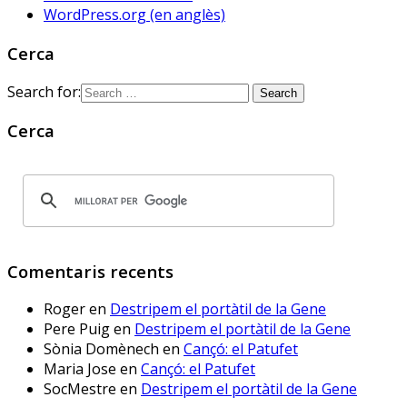
WordPress.org (en anglès)
Cerca
Sóc.mestre
@socmestre.bsky.social
⋅
2y
Search for:
Aquí ja hem fet les proves. A 
què espera 
Cerca
@educaciocat.bsky.social
 a 
implementar-les? Protegirem o 
no protegirem les dades dels 
www.deia.eus/actualidad/s...
www.deia.eus
Comentaris recents
Educación ensaya una
nueva plataforma de
Roger
en
Destripem el portàtil de la Gene
aprendizaje ‘online’
alternativa a Google
Pere Puig
en
Destripem el portàtil de la Gene
Workplace for Education
Sònia Domènech
en
Cançó: el Patufet
Seis centros educativos
Maria Jose
en
Cançó: el Patufet
públicos prueban IRADI,
SocMestre
en
Destripem el portàtil de la Gene
una herramienta de