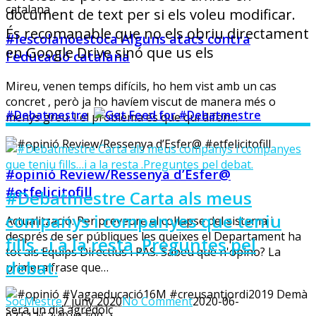
document de text per si els voleu modificar.
És recomanable que no els obriu directament
#lescolanoestoca Alguns atacs contra
en Google Drive sinó que us els
l’educació catalana
Mireu, venen temps difícils, ho hem vist amb un cas
concret , però ja ho havíem viscut de manera més o
#Debatmestre
menys greu. I el problema és que qui difon…
#opinió Review/Ressenya d’Esfer@
#etfelicitofill
#Debatmestre Carta als meus
companys i companyes que teniu
Actualització: Per preveure el col·lapse del sistema i
després de ser públiques les queixes el Departament ha
fills…i a la resta .Preguntes pel
tot als Equips Directius i PAS. Sabeu què n'opino? La
debat.
primera frase que…
SocMestre
7 juny 2020
No Comment
2020-06-