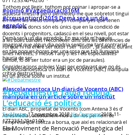
07T12:53:40+02:00
Tothom pot llegir, tothom pot opinar i apropar-se a
#opinió #Vagaeducació16M
aquesta finestra però permeteu-me que sobretot tingui
#creusantjordi2019 Demà serà un dia
en ment als meus companys i companyes que tenen
agredolç
fills/es ara, doncs són els únics que en la condició de
docents i progenitors, cadascú en el seu nivell, pot estar
Demà serà un dia agredolç. En ma vida m'hagués
a les dues bandes i reconèixer dins seu les diferències de
imaginat que algun dia podria sentir-me tant contrariat
rol que hi ha entre ser tutor i ser "tutor", ja sabeu, durant
en tan poques hores per una cosa que tan llunyana
unes horetes, 9 mesos l'any (i les i els especialistes
hauria de ser…
també, lo de ser tutor era un joc de paraules).
Consideracions prèvies Vagi per endavant que no és
crítica destructiva…
#lescolanoestoca Un diari de Vocento (ABC)
#Debatmestre Taula rodona:
manipula en un article sobre un institut
L’educació és política
El diari ABC, propietat de Vocento (com Antena 3 és d'
SocMestre
17 novembre 2018
No Comment
2018-11-
AtresMedia , acostumem-nos a dir-los pel nom de
17T23:51:20+01:00
l'empresa que cotitza a borsa, que així es relacionarà el
Els Moviment de Renovació Pedagògica del
nom…