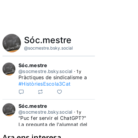
Sóc.mestre
@socmestre.bsky.social
Sóc.mestre
@socmestre.bsky.social
⋅
1y
Pràctiques de sindicalisme a 
#HistòriesEscola3Cat
Sóc.mestre
@socmestre.bsky.social
⋅
1y
"Puc fer servir el ChatGPT?"

La pregunta de l'alumnat del 
Ara ens interesa
#HistòriesEscola3Cat