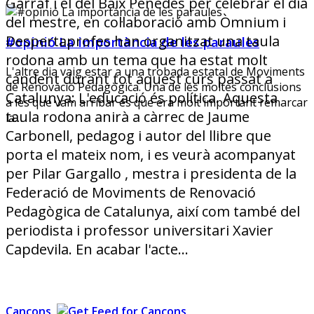
Garraf i el del Baix Penedès per celebrar el dia
del mestre, en col·laboració amb Òmnium i
Despertaprofes han organitzat una taula
#opinió La importància de les paraules
rodona amb un tema que ha estat molt
L'altre dia vaig estar a una trobada estatal de Moviments
candent durant tot aquest curs passat a
de Renovació Pedagògica. Una de les moltes conclusions
Catalunya: L'educació és política. Aquesta
a les que vam arribar és que era molt important remarcar
taula rodona anirà a càrrec de Jaume
la…
Carbonell, pedagog i autor del llibre que
porta el mateix nom, i es veurà acompanyat
per Pilar Gargallo , mestra i presidenta de la
Federació de Moviments de Renovació
Pedagògica de Catalunya, així com també del
periodista i professor universitari Xavier
Capdevila. En acabar l'acte…
Cançons