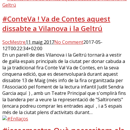
#ConteVa ! Va de Contes aquest
dissabte a Vilanova i la Geltrú
SocMestre
11 maig 2017
No Comment
2017-05-
12T00:22:34+02:00
En un parell de dies Vilanova i la Geltrú tornarà a vestir
de gal·la espais principals de la ciutat per donar cabuda a
la ja tradicional fira Conte Va! Va de Contes, en la seva
cinquena edició, que es desenvoluparà durant aquest
dissabte 13 de Maig (més info de la fira organitzada per
l'Associació pel foment de la lectura infantil Judit Sendra
Garcia aquí ) , amb un Teatre Principal que s'omplirà fins
la bandera per a veure la representació de "Saltironets"
(encara podreu comprar les entrades aquí , i a 5 espais
més de la ciutat plens d'activitats durant…