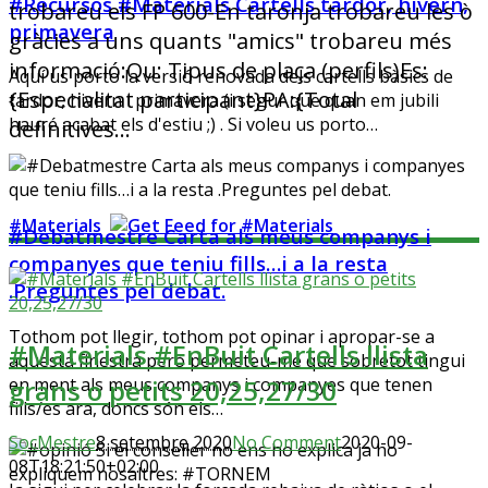
#Recursos #Materials Cartells tardor, hivern,
trobareu els FP 600-En taronja trobareu les ò
primavera
gràcies a uns quants "amics" trobareu més
informació:Qu: Tipus de plaça (perfils)Es:
Aquí us porto la versió renovada dels cartells bàsics de
{Especialitat participant}PA:{Total
tardor, hivern i primavera (i segur que quan em jubili
hauré acabat els d'estiu ;) . Si voleu us porto…
definitives…
#Materials
#Debatmestre Carta als meus companys i
companyes que teniu fills…i a la resta
.Preguntes pel debat.
Tothom pot llegir, tothom pot opinar i apropar-se a
#Materials #EnBuit Cartells llista
aquesta finestra però permeteu-me que sobretot tingui
grans o petits 20,25,27/30
en ment als meus companys i companyes que tenen
fills/es ara, doncs són els…
SocMestre
8 setembre 2020
No Comment
2020-09-
08T18:21:50+02:00