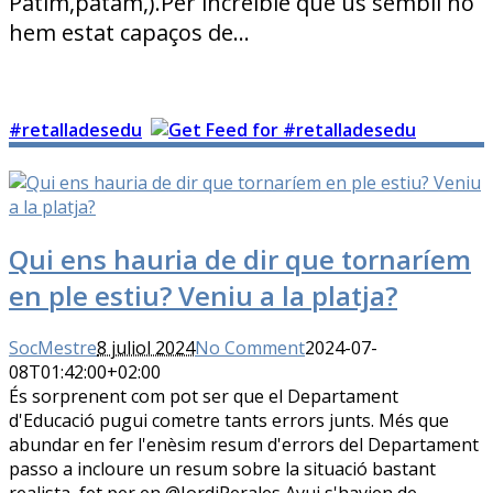
Patim,patam,).Per increible que us sembli no
hem estat capaços de…
#retalladesedu
Qui ens hauria de dir que tornaríem
en ple estiu? Veniu a la platja?
SocMestre
8 juliol 2024
No Comment
2024-07-
08T01:42:00+02:00
És sorprenent com pot ser que el Departament
d'Educació pugui cometre tants errors junts. Més que
abundar en fer l'enèsim resum d'errors del Departament
passo a incloure un resum sobre la situació bastant
realista, fet per en @JordiPerales Avui s'havien de