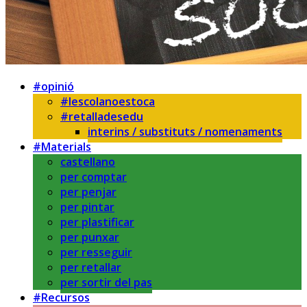
#opinió
#lescolanoestoca
#retalladesedu
interins / substituts / nomenaments
#Materials
castellano
per comptar
per penjar
per pintar
per plastificar
per punxar
per resseguir
per retallar
per sortir del pas
#Recursos