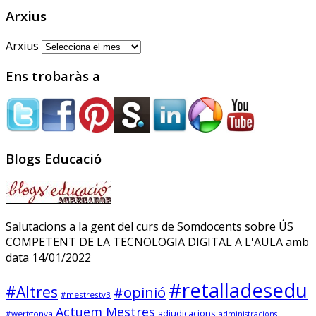
software libre cuyos
Arxius
programas y datos se
alojarán en servidores del
Arxius
Gobierno vasco
Ens trobaràs a
Sóc.mestre
@socmestre.bsky.social
⋅
Blogs Educació
2y
La vida a l'institut
Andrea Galaxina
⋅
@andreagalaxina.bsky.social
2y
Salutacions a la gent del curs de Somdocents sobre ÚS
COMPETENT DE LA TECNOLOGIA DIGITAL A L'AULA amb
Esta mañana he leído el artículo 
data 14/01/2022
que han publicado hoy en El País 
sobre una niña en Asturias que se 
#retalladesedu
ha suicidado tras sufrir bullying en 
#Altres
#opinió
#mestrestv3
el instituto. Como a cualquiera ese 
Actuem Mestres
adjudicacions
#wertgonya
administracions-