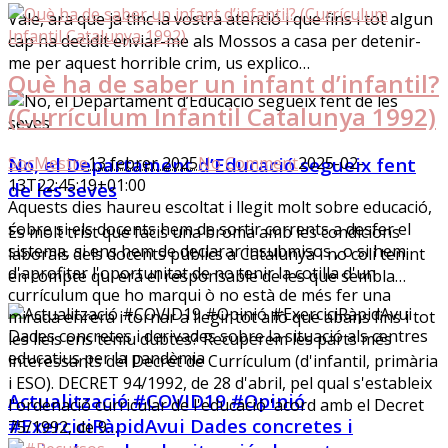
Vale, ara que ja tinc la vostra atenció i que fins i tot algun
cap ha decidit enviar-me als Mossos a casa per detenir-
me per aquest horrible crim, us explico…
Què ha de saber un infant d’infantil?
(Currículum Infantil Catalunya 1992)
No, el Departament d’Educació segueix fent
SocMestre
13 febrer 2025
No Comment
2025-02-
13T22:45:19+01:00
de les seves
Aquests dies haureu escoltat i llegit molt sobre educació,
sobre si els docents hem de sortir corrents a desfer el
És molt trist que facis una broma amb les condicions
sistema, si ens hem de declarar insubmisos , o si hem
laborals dels docents públics a Catalunya i no coli tenint
d'aprofitar l'oportunitat de no tenir la cotilla d'un
en compte qui era el responsable de les que sembla…
currículum que ho marqui ò no està de més fer una
mirada enrera i tornar a llegir tot allò que abans fins i tot
les lleis ens teniu dubtes? Recuperem les parts més
interessants del Decret de Currículum (d'infantil, primària
i ESO). DECRET 94/1992, de 28 d'abril, pel qual s'estableix
Actualització #COVID19 #Opinió
l'ordenació curricular de l'educació 'acord amb el Decret
#ExerciciRàpidAvui Dades concretes i
75/1992, de 9…