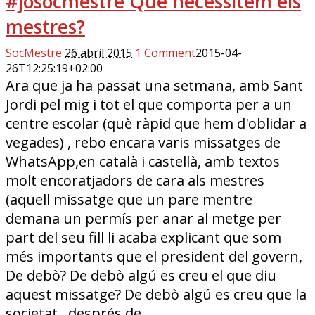
#josocmestre Què necessitem els
mestres?
SocMestre
26 abril 2015
1 Comment
2015-04-
26T12:25:19+02:00
Ara que ja ha passat una setmana, amb Sant
Jordi pel mig i tot el que comporta per a un
centre escolar (què ràpid que hem d'oblidar a
vegades) , rebo encara varis missatges de
WhatsApp,en català i castellà, amb textos
molt encoratjadors de cara als mestres
(aquell missatge que un pare mentre
demana un permís per anar al metge per
part del seu fill li acaba explicant que som
més importants que el president del govern,
De debò? De debò algú es creu el que diu
aquest missatge? De debò algú es creu que la
societat , després de…