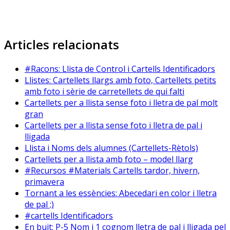
Articles relacionats
#Racons: Llista de Control i Cartells Identificadors
Llistes: Cartellets llargs amb foto, Cartellets petits
amb foto i sèrie de carretellets de qui falti
Cartellets per a llista sense foto i lletra de pal molt
gran
Cartellets per a llista sense foto i lletra de pal i
lligada
Llista i Noms dels alumnes (Cartellets-Rètols)
Cartellets per a llista amb foto – model llarg
#Recursos #Materials Cartells tardor, hivern,
primavera
Tornant a les essències: Abecedari en color i lletra
de pal ;)
#cartells Identificadors
En buit: P-5 Nom i 1 cognom lletra de pal i lligada pel