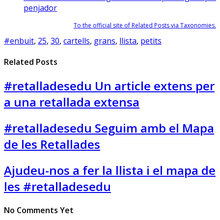
penjador
To the official site of Related Posts via Taxonomies.
#enbuit
,
25
,
30
,
cartells
,
grans
,
llista
,
petits
Related Posts
#retalladesedu Un article extens per
a una retallada extensa
#retalladesedu Seguim amb el Mapa
de les Retallades
Ajudeu-nos a fer la llista i el mapa de
les #retalladesedu
No Comments Yet