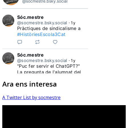
@socmestre.bsky.social
Sóc.mestre
@socmestre.bsky.social
⋅
1y
Pràctiques de sindicalisme a 
#HistòriesEscola3Cat
Sóc.mestre
@socmestre.bsky.social
⋅
1y
"Puc fer servir el ChatGPT?"

La pregunta de l'alumnat del 
Ara ens interesa
#HistòriesEscola3Cat
A Twitter List by socmestre
Sóc.mestre
@socmestre.bsky.social
⋅
1y
Quantes docents heu 
pronunciat durant aquest curs 
la frase "Mai m'havia trobat 