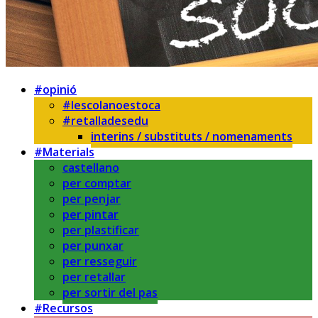
#opinió
#lescolanoestoca
#retalladesedu
interins / substituts / nomenaments
#Materials
castellano
per comptar
per penjar
per pintar
per plastificar
per punxar
per resseguir
per retallar
per sortir del pas
#Recursos