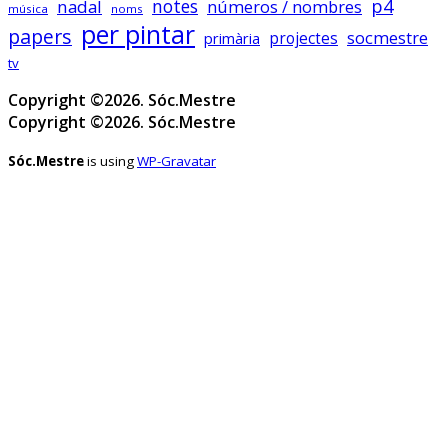
p4
notes
nadal
números / nombres
Sóc.mestre
música
noms
@socmestre.bsky.social
per pintar
⋅
2y
papers
socmestre
primària
projectes
Mapa de centres públics 
tv
socmestre.cat/recursos/map...
Copyright ©2026. Sóc.Mestre
Copyright ©2026. Sóc.Mestre
Sóc.Mestre
is using
WP-Gravatar
1