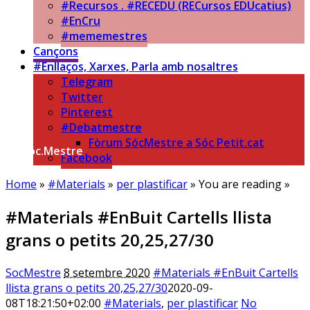
#Recursos . #RECEDU (RECursos EDUcatius)
#EnCru
#mememestres
Cançons
#Enllaços, Xarxes, Parla amb nosaltres
Telegram
Twitter
Pinterest
#Debatmestre
Fòrum SócMestre a Sóc Petit.cat
Sóc.Mestre
Facebook
Aprenent a aprendre…
Home
»
#Materials
»
per plastificar
» You are reading »
#Materials #EnBuit Cartells llista
grans o petits 20,25,27/30
SocMestre
8 setembre 2020
#Materials #EnBuit Cartells
llista grans o petits 20,25,27/30
2020-09-
08T18:21:50+02:00
#Materials
,
per plastificar
No