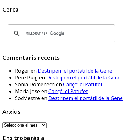
implementar-les? Protegirem o 
Cerca
no protegirem les dades dels 
www.deia.eus/actualidad/s...
www.deia.eus
Educación ensaya una
nueva plataforma de
Comentaris recents
aprendizaje ‘online’
alternativa a Google
Roger
en
Destripem el portàtil de la Gene
Workplace for Education
Pere Puig
en
Destripem el portàtil de la Gene
Seis centros educativos
Sònia Domènech
en
Cançó: el Patufet
públicos prueban IRADI,
Maria Jose
en
Cançó: el Patufet
una herramienta de
SocMestre
en
Destripem el portàtil de la Gene
software libre cuyos
programas y datos se
Arxius
alojarán en servidores del
Gobierno vasco
Arxius
Ens trobaràs a