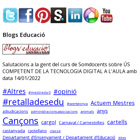
Sóc.mestre
@socmestre.bsky.social
⋅
2y
La vida a l'institut
Blogs Educació
Andrea Galaxina
⋅
@andreagalaxina.bsky.social
2y
Esta mañana he leído el artículo 
Salutacions a la gent del curs de Somdocents sobre ÚS
que han publicado hoy en El País 
COMPETENT DE LA TECNOLOGIA DIGITAL A L'AULA amb
sobre una niña en Asturias que se 
data 14/01/2022
ha suicidado tras sufrir bullying en 
el instituto. Como a cualquiera ese 
#Altres
#opinió
relato me ha escalofriado y me ha 
#mestrestv3
#retalladesedu
hecho pensar mucho en las 
Actuem Mestres
#wertgonya
situaciones que yo me encuentro 
anys
adjudicacions
animals
administracions-associacions
cotidianamente en mi instituto…
Cançons
cartells
cargol
Carnaval / Carnestoltes
castanyada
castellano
classe
Departament d’Ensenyament / Departament d’Educació
dites
Sóc.mestre