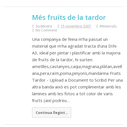
Més fruïts de la tardor
SocMestre
15 novembre 2007
#Materials
No Comment
Una companya de feina m’ha passat un
material que m’ha agradat tracta d’una DIN-
A3, ideal per pintar i plastificar amb la majoria
de fruïts de la tardor, hi surten:
ametlles,castanyes,caqui,magrana,plàtan,avell
ana,pera,raïm,poma,pinyons,mandarina Fruits
Tardor - Upload a Document to Scribd Per una
altra banda això es pot complimentar amb les
làmines amb les fotos a tot color de varis
fruïts (així podreu…
Continua llegint...