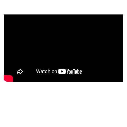
@socmestre.bsky.social
⋅
1y
Quantes docents heu 
pronunciat durant aquest curs 
la frase "Mai m'havia trobat 
amb això fins ara". Quantes 
#HistòriesEscola3Cat
Sóc.mestre
@socmestre.bsky.social
⋅
1y
0 valentia 0 responsabilitat 1 a 
#HistòriesEscola3Cat
Sóc.mestre
@socmestre.bsky.social
⋅
1y
#HistòriesEscola3Cat
media.tenor.com