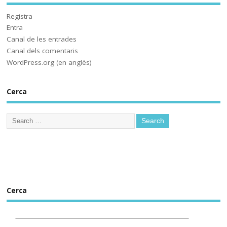
@socmestre.bsky.social
⋅
2y
Aquí ja hem fet les proves. A 
Registra
què espera 
Entra
@educaciocat.bsky.social
 a 
Canal de les entrades
implementar-les? Protegirem o 
Canal dels comentaris
no protegirem les dades dels 
WordPress.org (en anglès)
www.deia.eus/actualidad/s...
Cerca
www.deia.eus
Educación ensaya una
nueva plataforma de
aprendizaje ‘online’
alternativa a Google
Workplace for Education
Seis centros educativos
públicos prueban IRADI,
una herramienta de
Cerca
software libre cuyos
programas y datos se
alojarán en servidores del
Gobierno vasco