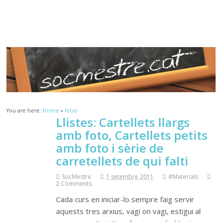
Sóc.Mestre
Aprenent a aprendre…
You are here:
Home
»
fotos
Llistes: Cartellets llargs
amb foto, Cartellets petits
amb foto i sèrie de
carretellets de qui falti
SocMestre
1 setembre 2011
#Materials
2 Comments
Cada curs en iniciar-lo sempre faig servir
aquests tres arxius, vagi on vagi, estigui al