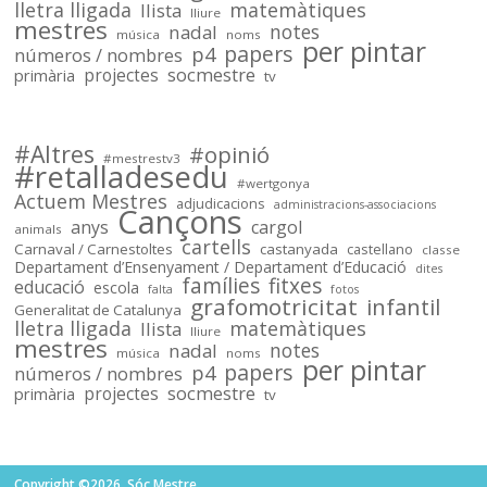
Sóc.Mestre
lletra lligada
matemàtiques
llista
lliure
mestres
notes
nadal
música
noms
per pintar
papers
p4
números / nombres
socmestre
primària
projectes
tv
Sóc.mestre
@socmestre.bsky.social
⋅
2y
Mapa de centres públics 
#Altres
#opinió
#mestrestv3
#retalladesedu
socmestre.cat/recursos/map...
#wertgonya
Actuem Mestres
adjudicacions
administracions-associacions
Cançons
anys
cargol
animals
cartells
Carnaval / Carnestoltes
castanyada
castellano
classe
Departament d’Ensenyament / Departament d’Educació
dites
famílies
fitxes
educació
escola
falta
fotos
grafomotricitat
infantil
Generalitat de Catalunya
lletra lligada
matemàtiques
llista
lliure
mestres
notes
nadal
música
noms
per pintar
papers
p4
números / nombres
socmestre
primària
projectes
tv
Copyright ©2026. Sóc.Mestre