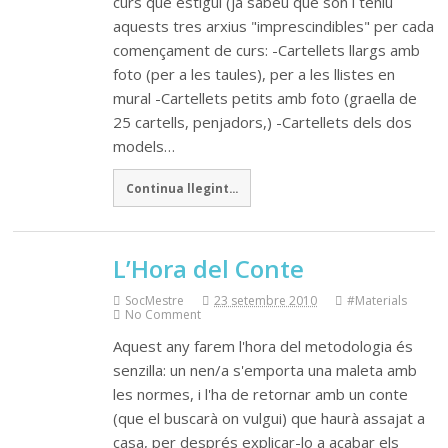
curs que estigui (ja sabeu que són í teniu
aquests tres arxius "imprescindibles" per cada
començament de curs: -Cartellets llargs amb
foto (per a les taules), per a les llistes en
mural -Cartellets petits amb foto (graella de
25 cartells, penjadors,) -Cartellets dels dos
models…
Continua llegint...
L’Hora del Conte
SocMestre
23 setembre 2010
#Materials
No Comment
Aquest any farem l'hora del metodologia és
senzilla: un nen/a s'emporta una maleta amb
les normes, i l'ha de retornar amb un conte
(que el buscarà on vulgui) que haurà assajat a
casa, per després explicar-lo a acabar els