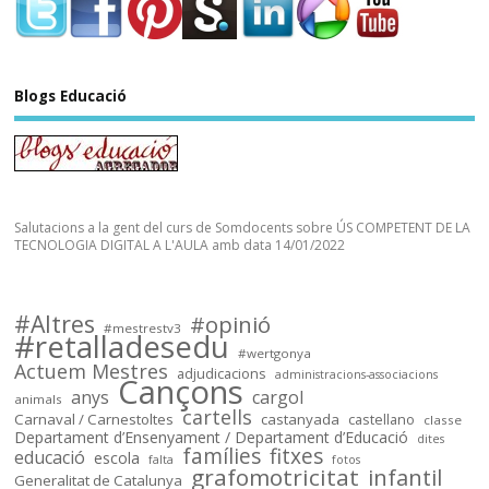
Sóc.mestre
Blogs Educació
@socmestre.bsky.social
⋅
2y
socmestre.cat/recursos/map...
Mapa de places pel curs 2024-
25 (útil pel concurs de 
trasllats) .Especialitats 
Salutacions a la gent del curs de Somdocents sobre ÚS COMPETENT DE LA
incloses: 
TECNOLOGIA DIGITAL A L'AULA amb data 14/01/2022
PRI,SEC,FP500,FP600,EOI.

Dades @FETE_UGT 
@opendatacat 

#Altres
#opinió
Dades creuades per José Luís 
#mestrestv3
#retalladesedu
Infante de @llefia i amb l'ajuda 
#wertgonya
Actuem Mestres
adjudicacions
de tot @OSMcatala
administracions-associacions
Cançons
anys
cargol
animals
cartells
socmestre.cat
Carnaval / Carnestoltes
castanyada
castellano
classe
Departament d’Ensenyament / Departament d’Educació
dites
Mapa de centres públics
famílies
fitxes
educació
escola
falta
fotos
primària i secundària –
grafomotricitat
infantil
Generalitat de Catalunya