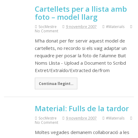
Cartellets per a llista amb
foto – model llarg
SocMestre
9 novembre 2007
#Materials
No Comment
M'ha donat per fer servir aquest model de
cartellets, no recordo si els vaig adaptar un
requadre per posar la foto de l’alumne Buit
Noms Llista - Upload a Document to Scribd
Extret/Extraído/Extracted de/from
Continua llegint...
Material: Fulls de la tardor
SocMestre
9 novembre 2007
#Materials
No Comment
Moltes vegades demanem col·laboració a les