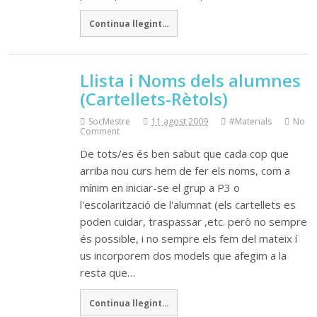
Continua llegint...
Llista i Noms dels alumnes
(Cartellets-Rètols)
SocMestre
11 agost 2009
#Materials
No
Comment
De tots/es és ben sabut que cada cop que
arriba nou curs hem de fer els noms, com a
mínim en iniciar-se el grup a P3 o
l'escolarització de l'alumnat (els cartellets es
poden cuidar, traspassar ,etc. però no sempre
és possible, i no sempre els fem del mateix í
us incorporem dos models que afegim a la
resta que…
Continua llegint...