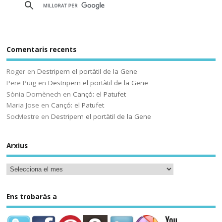
Comentaris recents
Sóc.mestre
@socmestre.bsky.social
⋅
Roger
en
Destripem el portàtil de la Gene
2y
Pere Puig
en
Destripem el portàtil de la Gene
La vida a l'institut
Sònia Domènech
en
Cançó: el Patufet
Maria Jose
en
Cançó: el Patufet
Andrea Galaxina
⋅
@andreagalaxina.bsky.social
2y
SocMestre
en
Destripem el portàtil de la Gene
Esta mañana he leído el artículo 
que han publicado hoy en El País 
Arxius
sobre una niña en Asturias que se 
ha suicidado tras sufrir bullying en 
el instituto. Como a cualquiera ese 
relato me ha escalofriado y me ha 
hecho pensar mucho en las 
Ens trobaràs a
situaciones que yo me encuentro 
cotidianamente en mi instituto…