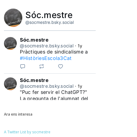
Sóc.mestre
@socmestre.bsky.social
Sóc.mestre
@socmestre.bsky.social
⋅
1y
Pràctiques de sindicalisme a 
#HistòriesEscola3Cat
Sóc.mestre
@socmestre.bsky.social
⋅
1y
"Puc fer servir el ChatGPT?"

La pregunta de l'alumnat del 
#HistòriesEscola3Cat
Ara ens interesa
A Twitter List by socmestre
Sóc.mestre