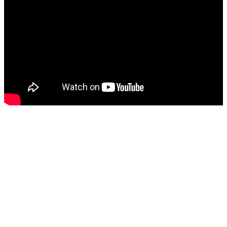
Quantes docents heu 
pronunciat durant aquest curs 
la frase "Mai m'havia trobat 
amb això fins ara". Quantes 
#HistòriesEscola3Cat
Sóc.mestre
@socmestre.bsky.social
⋅
1y
0 valentia 0 responsabilitat 1 a 
#HistòriesEscola3Cat
Sóc.mestre
@socmestre.bsky.social
⋅
1y
#HistòriesEscola3Cat
media.tenor.com
a man wearing a hat says