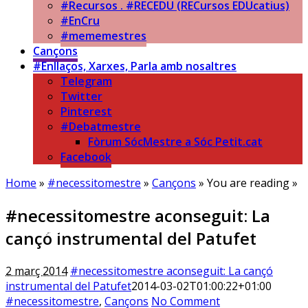
#Recursos . #RECEDU (RECursos EDUcatius)
#EnCru
#mememestres
Cançons
#Enllaços, Xarxes, Parla amb nosaltres
Telegram
Twitter
Pinterest
#Debatmestre
Fòrum SócMestre a Sóc Petit.cat
Facebook
Home
»
#necessitomestre
»
Cançons
» You are reading »
#necessitomestre aconseguit: La
Sóc.Mestre
cançó instrumental del Patufet
Aprenent a aprendre…
2 març 2014
#necessitomestre aconseguit: La cançó
instrumental del Patufet
2014-03-02T01:00:22+01:00
#necessitomestre
,
Cançons
No Comment