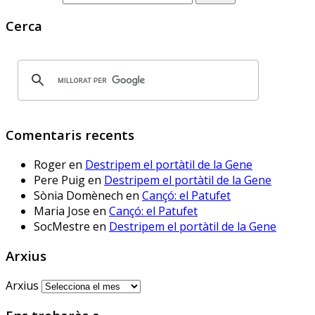
Aquí ja hem fet les proves. A 
què espera 
Cerca
@educaciocat.bsky.social
 a 
implementar-les? Protegirem o 
no protegirem les dades dels 
www.deia.eus/actualidad/s...
www.deia.eus
Comentaris recents
Educación ensaya una
nueva plataforma de
Roger
en
Destripem el portàtil de la Gene
aprendizaje ‘online’
alternativa a Google
Pere Puig
en
Destripem el portàtil de la Gene
Workplace for Education
Sònia Domènech
en
Cançó: el Patufet
Seis centros educativos
Maria Jose
en
Cançó: el Patufet
públicos prueban IRADI,
SocMestre
en
Destripem el portàtil de la Gene
una herramienta de
software libre cuyos
Arxius
programas y datos se
alojarán en servidores del
Arxius
Gobierno vasco