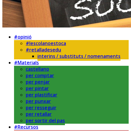
#opinió
#lescolanoestoca
#retalladesedu
interins / substituts / nomenaments
#Materials
castellano
per comptar
per penjar
per pintar
per plastificar
per punxar
per resseguir
per retallar
per sortir del pas
#Recursos