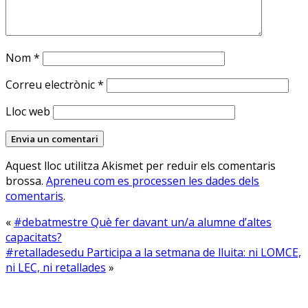
Nom
*
Correu electrònic
*
Lloc web
Aquest lloc utilitza Akismet per reduir els comentaris
brossa.
Apreneu com es processen les dades dels
comentaris
.
«
#debatmestre Què fer davant un/a alumne d’altes
capacitats?
#retalladesedu Participa a la setmana de lluita: ni LOMCE,
ni LEC, ni retallades
»