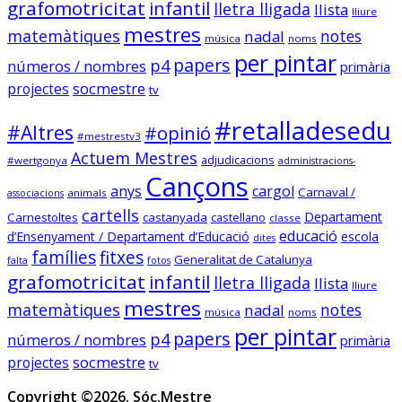
grafomotricitat
infantil
lletra lligada
llista
lliure
mestres
matemàtiques
notes
nadal
Sóc.mestre
música
noms
@socmestre.bsky.social
per pintar
⋅
2y
papers
p4
números / nombres
primària
socmestre
projectes
tv
socmestre.cat/recursos/map...
Mapa de places pel curs 2024-
#retalladesedu
#Altres
#opinió
25 (útil pel concurs de 
#mestrestv3
trasllats) .Especialitats 
Actuem Mestres
adjudicacions
#wertgonya
administracions-
incloses: 
Cançons
PRI,SEC,FP500,FP600,EOI.

anys
cargol
Carnaval /
animals
associacions
Dades @FETE_UGT 
cartells
Departament
Carnestoltes
castanyada
castellano
classe
@opendatacat 

educació
d’Ensenyament / Departament d’Educació
escola
dites
Dades creuades per José Luís 
famílies
fitxes
Generalitat de Catalunya
Infante de @llefia i amb l'ajuda 
falta
fotos
grafomotricitat
infantil
lletra lligada
de tot @OSMcatala
llista
lliure
mestres
matemàtiques
notes
nadal
música
noms
socmestre.cat
per pintar
papers
p4
Mapa de centres públics
números / nombres
primària
primària i secundària –
socmestre
projectes
tv
Sóc.Mestre
Copyright ©2026. Sóc.Mestre