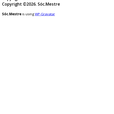
Copyright ©2026. Sóc.Mestre
Sóc.mestre
Sóc.Mestre
is using
WP-Gravatar
@socmestre.bsky.social
⋅
2y
Mapa de centres públics 
socmestre.cat/recursos/map...
1