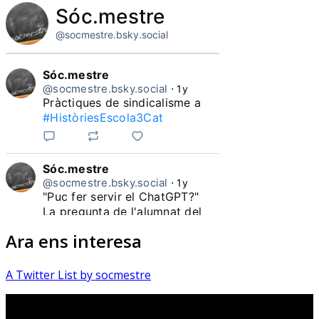
Sóc.mestre
@socmestre.bsky.social
Sóc.mestre
@socmestre.bsky.social
⋅
1y
Pràctiques de sindicalisme a 
#HistòriesEscola3Cat
Sóc.mestre
@socmestre.bsky.social
⋅
1y
"Puc fer servir el ChatGPT?"

La pregunta de l'alumnat del 
Ara ens interesa
#HistòriesEscola3Cat
A Twitter List by socmestre
Sóc.mestre
@socmestre.bsky.social
⋅
1y