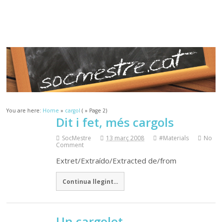
Sóc.Mestre
Aprenent a aprendre…
You are here:
Home
»
cargol
( » Page 2)
Dit i fet, més cargols
SocMestre
13 març 2008
#Materials
No
Comment
Extret/Extraído/Extracted de/from
Continua llegint...
Un cargolet