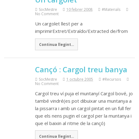
SocMestre
10 febrer 2008
#Materials
No Comment
Un cargolet llest per a
imprimirExtret/Extraído/Extracted de/from
Continua llegint...
Cançó : Cargol treu banya
SocMestre
1 octubre 2005
#Recursos
No Comment
Cargol treu ví puja el muntanyí Cargol bové, jo
també vindré(es pot dibuixar una muntanya a
la pissarra i amb un cargol pintat en un full fer
que els nens pugin el cargol per la muntanya i
que el baixin al ritme de la cançó)
Continua llegint...