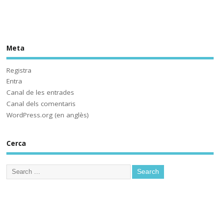
viscut... fins ara. Solucions? 
#HistòriesEscola3Cat
Meta
Sóc.mestre
@socmestre.bsky.social
⋅
2y
Aquí ja hem fet les proves. A 
Registra
què espera 
Entra
@educaciocat.bsky.social
 a 
Canal de les entrades
implementar-les? Protegirem o 
Canal dels comentaris
no protegirem les dades dels 
WordPress.org (en anglès)
www.deia.eus/actualidad/s...
Cerca
www.deia.eus
Educación ensaya una
nueva plataforma de
aprendizaje ‘online’
alternativa a Google
Workplace for Education
Seis centros educativos