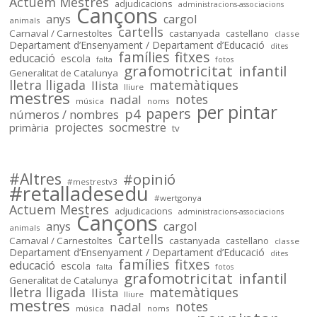
Actuem Mestres
adjudicacions
de tot @OSMcatala
administracions-associacions
Cançons
anys
cargol
animals
cartells
socmestre.cat
Carnaval / Carnestoltes
castanyada
castellano
classe
Departament d’Ensenyament / Departament d’Educació
dites
Mapa de centres públics
famílies
fitxes
educació
escola
falta
fotos
primària i secundària –
grafomotricitat
infantil
Generalitat de Catalunya
Sóc.Mestre
lletra lligada
matemàtiques
llista
lliure
mestres
notes
nadal
música
noms
per pintar
papers
p4
números / nombres
socmestre
primària
projectes
tv
Sóc.mestre
@socmestre.bsky.social
⋅
2y
Mapa de centres públics 
#Altres
#opinió
#mestrestv3
#retalladesedu
socmestre.cat/recursos/map...
#wertgonya
Actuem Mestres
adjudicacions
administracions-associacions
Cançons
anys
cargol
animals
cartells
Carnaval / Carnestoltes
castanyada
castellano
classe
Departament d’Ensenyament / Departament d’Educació
dites
famílies
fitxes
educació
escola
falta
fotos
grafomotricitat
infantil
Generalitat de Catalunya
lletra lligada
matemàtiques
llista
lliure
mestres
notes
nadal
música
noms