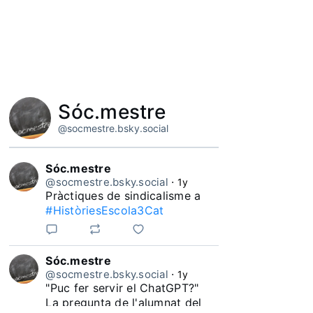
Sóc.mestre
@socmestre.bsky.social
Sóc.mestre
@socmestre.bsky.social
⋅
1y
Pràctiques de sindicalisme a 
#HistòriesEscola3Cat
Sóc.mestre
@socmestre.bsky.social
⋅
1y
"Puc fer servir el ChatGPT?"

La pregunta de l'alumnat del 