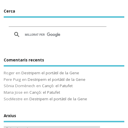
públicos prueban IRADI,
una herramienta de
Cerca
software libre cuyos
programas y datos se
alojarán en servidores del
Gobierno vasco
Comentaris recents
Sóc.mestre
@socmestre.bsky.social
⋅
Roger
en
Destripem el portàtil de la Gene
2y
Pere Puig
en
Destripem el portàtil de la Gene
La vida a l'institut
Sònia Domènech
en
Cançó: el Patufet
Maria Jose
en
Cançó: el Patufet
Andrea Galaxina
⋅
@andreagalaxina.bsky.social
2y
SocMestre
en
Destripem el portàtil de la Gene
Esta mañana he leído el artículo 
que han publicado hoy en El País 
Arxius
sobre una niña en Asturias que se 
ha suicidado tras sufrir bullying en 