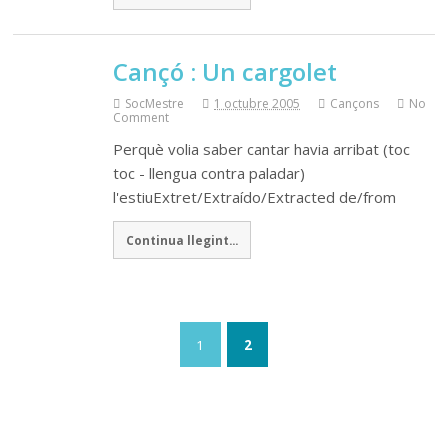
Cançó : Un cargolet
SocMestre
1 octubre 2005
Cançons
No
Comment
Perquè volia saber cantar havia arribat (toc
toc - llengua contra paladar)
l'estiuExtret/Extraído/Extracted de/from
Continua llegint...
1
2