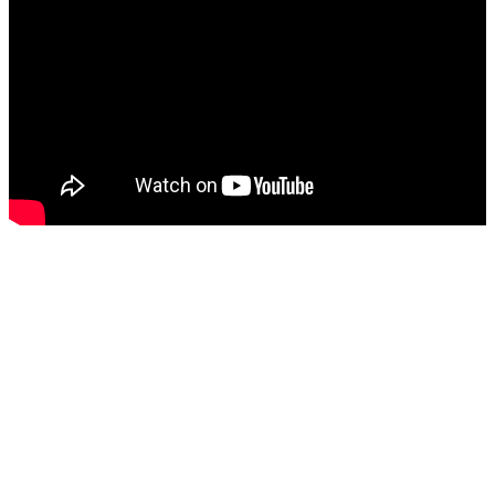
pronunciat durant aquest curs 
la frase "Mai m'havia trobat 
amb això fins ara". Quantes 
#HistòriesEscola3Cat
Sóc.mestre
@socmestre.bsky.social
⋅
1y
0 valentia 0 responsabilitat 1 a 
#HistòriesEscola3Cat
Sóc.mestre
@socmestre.bsky.social
⋅
1y
#HistòriesEscola3Cat
media.tenor.com
a man wearing a hat says