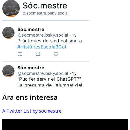
Sóc.mestre
@socmestre.bsky.social
Sóc.mestre
@socmestre.bsky.social
⋅
1y
Pràctiques de sindicalisme a 
#HistòriesEscola3Cat
Sóc.mestre
@socmestre.bsky.social
⋅
1y
"Puc fer servir el ChatGPT?"

La pregunta de l'alumnat del 
Ara ens interesa
#HistòriesEscola3Cat
A Twitter List by socmestre
Sóc.mestre
@socmestre.bsky.social
⋅
1y
Quantes docents heu 