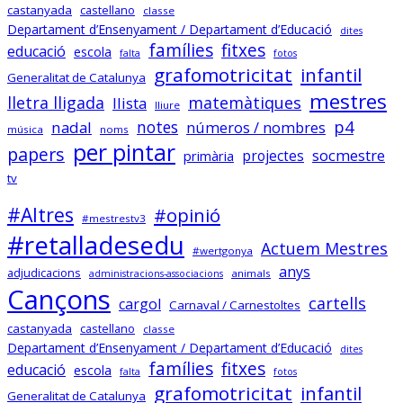
castanyada
castellano
classe
Departament d’Ensenyament / Departament d’Educació
dites
Sóc.mestre
famílies
fitxes
educació
escola
@socmestre.bsky.social
⋅
2y
falta
fotos
grafomotricitat
infantil
Generalitat de Catalunya
socmestre.cat/recursos/map...
mestres
lletra lligada
matemàtiques
llista
lliure
Mapa de places pel curs 2024-
p4
notes
nadal
números / nombres
25 (útil pel concurs de 
música
noms
trasllats) .Especialitats 
per pintar
papers
socmestre
primària
projectes
incloses: 
tv
PRI,SEC,FP500,FP600,EOI.

Dades @FETE_UGT 
#Altres
#opinió
#mestrestv3
@opendatacat 

#retalladesedu
Dades creuades per José Luís 
Actuem Mestres
#wertgonya
Infante de @llefia i amb l'ajuda 
anys
adjudicacions
animals
administracions-associacions
de tot @OSMcatala
Cançons
cartells
cargol
Carnaval / Carnestoltes
socmestre.cat
castanyada
castellano
classe
Mapa de centres públics
Departament d’Ensenyament / Departament d’Educació
dites
primària i secundària –
famílies
fitxes
educació
escola
Sóc.Mestre
falta
fotos
grafomotricitat
infantil
Generalitat de Catalunya