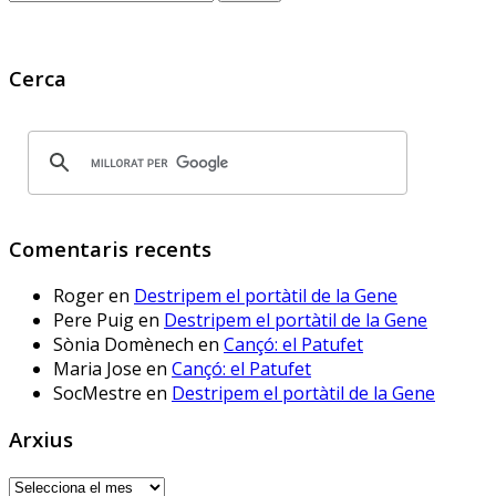
for:
què espera 
@educaciocat.bsky.social
 a 
implementar-les? Protegirem o 
Cerca
no protegirem les dades dels 
www.deia.eus/actualidad/s...
www.deia.eus
Educación ensaya una
nueva plataforma de
Comentaris recents
aprendizaje ‘online’
alternativa a Google
Roger
en
Destripem el portàtil de la Gene
Workplace for Education
Pere Puig
en
Destripem el portàtil de la Gene
Seis centros educativos
Sònia Domènech
en
Cançó: el Patufet
públicos prueban IRADI,
Maria Jose
en
Cançó: el Patufet
una herramienta de
SocMestre
en
Destripem el portàtil de la Gene
software libre cuyos
programas y datos se
Arxius
alojarán en servidores del
Gobierno vasco
Arxius