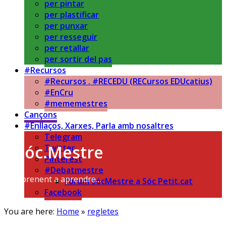
per pintar
per plastificar
per punxar
per resseguir
per retallar
per sortir del pas
#Recursos
#Recursos . #RECEDU (RECursos EDUcatius)
#EnCru
#mememestres
Cançons
#Enllaços, Xarxes, Parla amb nosaltres
Telegram
Sóc.Mestre
Twitter
Pinterest
#Debatmestre
Aprenent a aprendre…
Fòrum SócMestre a Sóc Petit.cat
Facebook
You are here:
Home
»
regletes