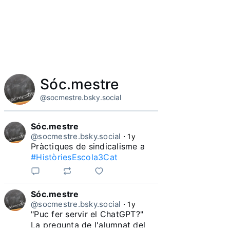
Sóc.mestre
@socmestre.bsky.social
Sóc.mestre
@socmestre.bsky.social
⋅
1y
Pràctiques de sindicalisme a 
#HistòriesEscola3Cat
Sóc.mestre
@socmestre.bsky.social
⋅
1y
"Puc fer servir el ChatGPT?"

La pregunta de l'alumnat del 