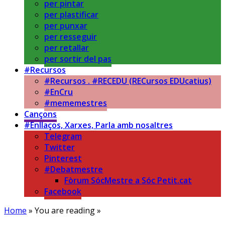
per pintar
per plastificar
per punxar
per resseguir
per retallar
per sortir del pas
#Recursos
#Recursos . #RECEDU (RECursos EDUcatius)
#EnCru
#mememestres
Cançons
#Enllaços, Xarxes, Parla amb nosaltres
Telegram
Twitter
Pinterest
#Debatmestre
Fòrum SócMestre a Sóc Petit.cat
Facebook
Home
» You are reading »