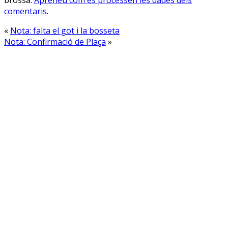
brossa.
Apreneu com es processen les dades dels
comentaris
.
«
Nota: falta el got i la bosseta
Nota: Confirmació de Plaça
»