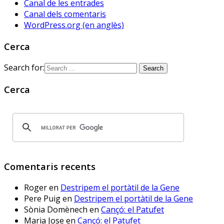
Canal de les entrades
viscut... fins ara. Solucions? 
Canal dels comentaris
#HistòriesEscola3Cat
WordPress.org (en anglès)
Cerca
Sóc.mestre
@socmestre.bsky.social
⋅
2y
Search for:
Aquí ja hem fet les proves. A 
què espera 
Cerca
@educaciocat.bsky.social
 a 
implementar-les? Protegirem o 
no protegirem les dades dels 
www.deia.eus/actualidad/s...
www.deia.eus
Comentaris recents
Educación ensaya una
nueva plataforma de
Roger
en
Destripem el portàtil de la Gene
aprendizaje ‘online’
alternativa a Google
Pere Puig
en
Destripem el portàtil de la Gene
Workplace for Education
Sònia Domènech
en
Cançó: el Patufet
Seis centros educativos
Maria Jose
en
Cançó: el Patufet