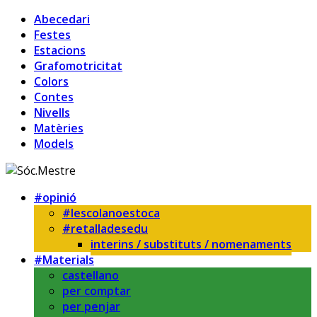
Abecedari
Festes
Estacions
Grafomotricitat
Colors
Contes
Nivells
Matèries
Models
#opinió
#lescolanoestoca
#retalladesedu
interins / substituts / nomenaments
#Materials
castellano
per comptar
per penjar