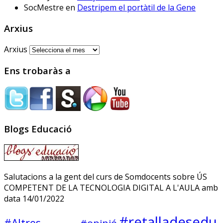
públicos prueban IRADI,
SocMestre
en
Destripem el portàtil de la Gene
una herramienta de
software libre cuyos
Arxius
programas y datos se
alojarán en servidores del
Arxius
Gobierno vasco
Ens trobaràs a
Sóc.mestre
@socmestre.bsky.social
⋅
Blogs Educació
2y
La vida a l'institut
Andrea Galaxina
⋅
@andreagalaxina.bsky.social
2y
Salutacions a la gent del curs de Somdocents sobre ÚS
COMPETENT DE LA TECNOLOGIA DIGITAL A L'AULA amb
Esta mañana he leído el artículo 
data 14/01/2022
que han publicado hoy en El País 
sobre una niña en Asturias que se 
#retalladesedu
ha suicidado tras sufrir bullying en 
#Altres