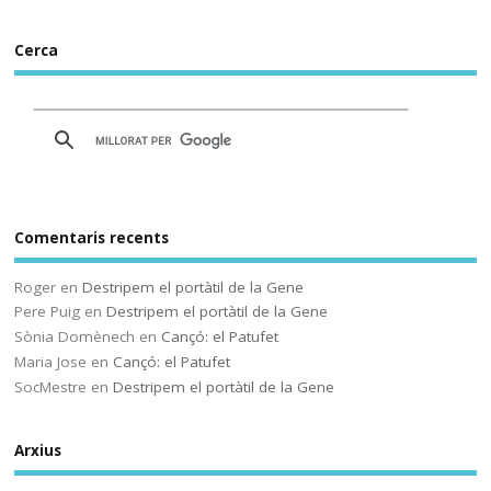
públicos prueban IRADI,
una herramienta de
Cerca
software libre cuyos
programas y datos se
alojarán en servidores del
Gobierno vasco
Comentaris recents
Sóc.mestre
@socmestre.bsky.social
⋅
Roger
en
Destripem el portàtil de la Gene
2y
Pere Puig
en
Destripem el portàtil de la Gene
La vida a l'institut
Sònia Domènech
en
Cançó: el Patufet
Maria Jose
en
Cançó: el Patufet
Andrea Galaxina
⋅
@andreagalaxina.bsky.social
2y
SocMestre
en
Destripem el portàtil de la Gene
Esta mañana he leído el artículo 
que han publicado hoy en El País 
Arxius
sobre una niña en Asturias que se 