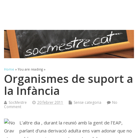
Sóc.Mestre
Aprenent a aprendre…
Home
» You are reading »
Organismes de suport a
la Infància
SocMestre
20 febrer 2011
Sense categoria
No
Comment
L’altre dia , durant la reunió amb la gent de l’EAP,
parlant d’una derivació adulta ens vam adonar que no