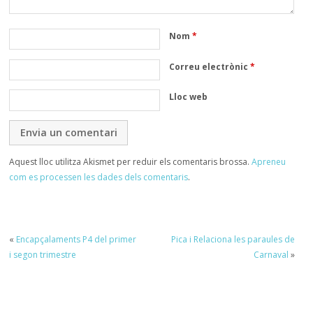
Nom
*
Correu electrònic
*
Lloc web
Aquest lloc utilitza Akismet per reduir els comentaris brossa.
Apreneu
com es processen les dades dels comentaris
.
«
Encapçalaments P4 del primer
Pica i Relaciona les paraules de
i segon trimestre
Carnaval
»