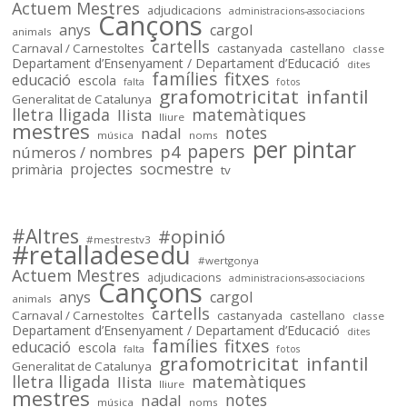
Actuem Mestres
adjudicacions
de tot @OSMcatala
administracions-associacions
Cançons
anys
cargol
animals
cartells
socmestre.cat
Carnaval / Carnestoltes
castanyada
castellano
classe
Departament d’Ensenyament / Departament d’Educació
dites
Mapa de centres públics
famílies
fitxes
educació
escola
falta
fotos
primària i secundària –
grafomotricitat
infantil
Generalitat de Catalunya
Sóc.Mestre
lletra lligada
matemàtiques
llista
lliure
mestres
notes
nadal
música
noms
per pintar
papers
p4
números / nombres
socmestre
primària
projectes
tv
Sóc.mestre
@socmestre.bsky.social
⋅
2y
Mapa de centres públics 
#Altres
#opinió
#mestrestv3
#retalladesedu
socmestre.cat/recursos/map...
#wertgonya
Actuem Mestres
adjudicacions
administracions-associacions
Cançons
anys
cargol
animals
cartells
Carnaval / Carnestoltes
castanyada
castellano
classe
Departament d’Ensenyament / Departament d’Educació
dites
famílies
fitxes
educació
escola
falta
fotos
grafomotricitat
infantil
Generalitat de Catalunya
lletra lligada
matemàtiques
llista
lliure
mestres
notes
nadal
música
noms