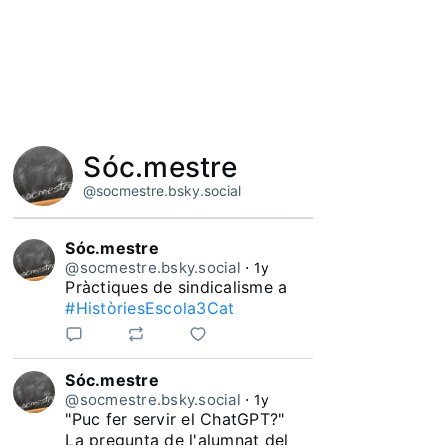
Sóc.mestre
@socmestre.bsky.social
Sóc.mestre
@socmestre.bsky.social
⋅
1y
Pràctiques de sindicalisme a 
#HistòriesEscola3Cat
Sóc.mestre
@socmestre.bsky.social
⋅
1y
"Puc fer servir el ChatGPT?"

La pregunta de l'alumnat del 