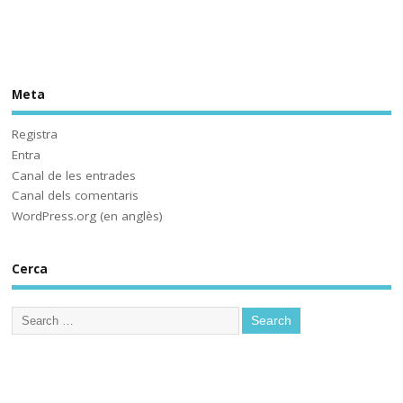
viscut... fins ara. Solucions? 
#HistòriesEscola3Cat
Meta
Sóc.mestre
@socmestre.bsky.social
⋅
2y
Aquí ja hem fet les proves. A 
Registra
què espera 
Entra
@educaciocat.bsky.social
 a 
Canal de les entrades
implementar-les? Protegirem o 
Canal dels comentaris
no protegirem les dades dels 
WordPress.org (en anglès)
www.deia.eus/actualidad/s...
Cerca
www.deia.eus
Educación ensaya una
nueva plataforma de
aprendizaje ‘online’
alternativa a Google
Workplace for Education
Seis centros educativos