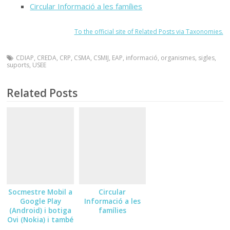
Circular Informació a les famílies
To the official site of Related Posts via Taxonomies.
CDIAP
,
CREDA
,
CRP
,
CSMA
,
CSMIJ
,
EAP
,
informació
,
organismes
,
sigles
,
suports
,
USEE
Related Posts
Socmestre Mobil a
Circular
Google Play
Informació a les
(Android) i botiga
famílies
Ovi (Nokia) i també
per a Iphone