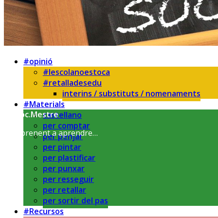
#opinió
#lescolanoestoca
#retalladesedu
interins / substituts / nomenaments
#Materials
Sóc.Mestre
castellano
per comptar
Aprenent a aprendre…
per penjar
per pintar
per plastificar
per punxar
per resseguir
per retallar
per sortir del pas
#Recursos