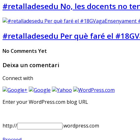
#retalladesedu No, les docents no t
#retalladesedu Per què faré el #18
No Comments Yet
Deixa un comentari
Connect with
Enter your WordPress.com blog URL
http://
.wordpress.com
Proceed