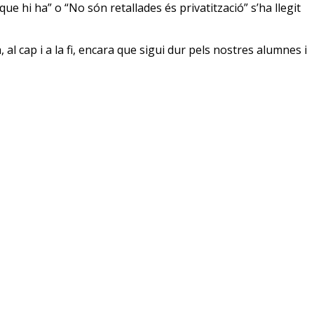
ue hi ha” o “No són retallades és privatització” s’ha llegit
l cap i a la fi, encara que sigui dur pels nostres alumnes i