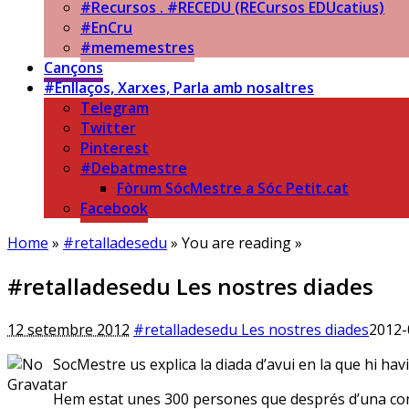
#Recursos . #RECEDU (RECursos EDUcatius)
#EnCru
#mememestres
Cançons
#Enllaços, Xarxes, Parla amb nosaltres
Telegram
Twitter
Pinterest
#Debatmestre
Fòrum SócMestre a Sóc Petit.cat
Facebook
Home
»
#retalladesedu
» You are reading »
#retalladesedu Les nostres diades
12 setembre 2012
#retalladesedu Les nostres diades
2012-
SocMestre us explica la diada d’avui en la que hi hav
Hem estat unes 300 persones que després d’una conc