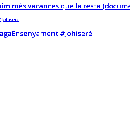
enim més vacances que la resta (docum
GVagaEnsenyament #Johiseré