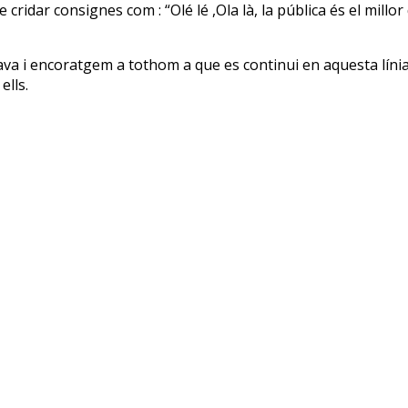
idar consignes com : “Olé lé ,Ola là, la pública és el millor q
a i encoratgem a tothom a que es continui en aquesta línia, a
ells.