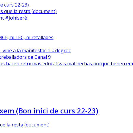
e curs 22-23)
s que la resta (document)
nt #Johiseré
CE, ni LEC, ni retallades
 vine a la manifestació #degroc
treballadors de Canal 9
cos hacen reformas educativas mal hechas porque tienen e
em (Bon inici de curs 22-23)