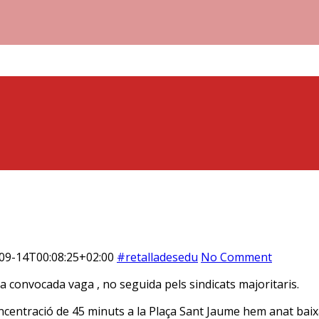
09-14T00:08:25+02:00
#retalladesedu
No Comment
ia convocada vaga , no seguida pels sindicats majoritaris.
entració de 45 minuts a la Plaça Sant Jaume hem anat baixan