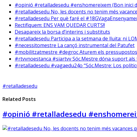
#opinió #retalladesedu #enshomereixem (Bon inici d
#retalladesedu No, les docents no tenim més vacance
#retalladesedu Per què faré el #18GVagaEnsenyame
Rectifiquem: ENS VAM QUEDAR CURTS!!
Desapareix la borsa d’interins i substituts
#retalladesedu Participa a la setmana de lluita: ni LOM
#necessitomestre La cançó instrumental del Patufet
#mobilitzatmestre #degroc Aturem els pressupostos,
#rtvvnoestanca #siartvv Sóc.Mestre dóna suport als 
#retalladesedu #vagaedu24o “Sóc.Mestre: Los políti
#retalladesedu
Related Posts
#opinió #retalladesedu #enshomereix