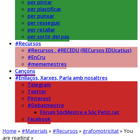
per pintar
per plastificar
per punxar
per resseguir
per retallar
per sortir del pas
#Recursos
#Recursos . #RECEDU (RECursos EDUcatius)
#EnCru
#mememestres
Cançons
#Enllaços, Xarxes, Parla amb nosaltres
Telegram
Twitter
Pinterest
#Debatmestre
Fòrum SócMestre a Sóc Petit.cat
Facebook
Home
»
#Materials
»
#Recursos
»
grafomotricitat
» You
are reading »