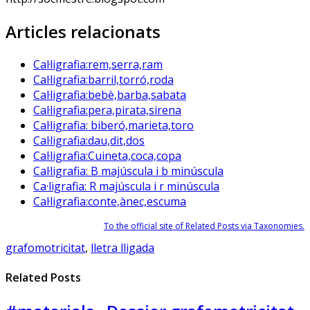
Articles relacionats
Cal·ligrafia:rem,serra,ram
Cal·ligrafia:barril,torró,roda
Cal·ligrafia:bebè,barba,sabata
Cal·ligrafia:pera,pirata,sirena
Cal·ligrafia: biberó,marieta,toro
Cal·ligrafia:dau,dit,dos
Cal·ligrafia:Cuineta,coca,copa
Cal·ligrafia: B majúscula i b minúscula
Ca·ligrafia: R majúscula i r minúscula
Cal·ligrafia:conte,ànec,escuma
To the official site of Related Posts via Taxonomies.
grafomotricitat
,
lletra lligada
Related Posts