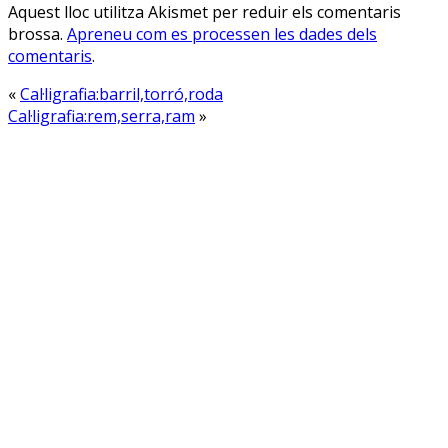
Aquest lloc utilitza Akismet per reduir els comentaris
brossa.
Apreneu com es processen les dades dels
comentaris
.
«
Cal·ligrafia:barril,torró,roda
Cal·ligrafia:rem,serra,ram
»