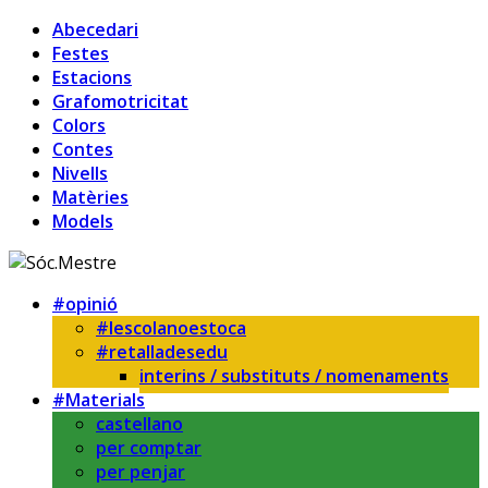
Abecedari
Festes
Estacions
Grafomotricitat
Colors
Contes
Nivells
Matèries
Models
#opinió
#lescolanoestoca
#retalladesedu
interins / substituts / nomenaments
#Materials
castellano
per comptar
per penjar