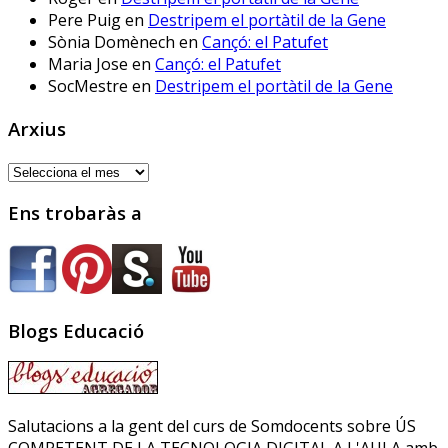
Workplace for Education
Pere Puig
en
Destripem el portàtil de la Gene
Seis centros educativos
Sònia Domènech
en
Cançó: el Patufet
públicos prueban IRADI,
Maria Jose
en
Cançó: el Patufet
una herramienta de
SocMestre
en
Destripem el portàtil de la Gene
software libre cuyos
programas y datos se
Arxius
alojarán en servidores del
Gobierno vasco
Arxius
Ens trobaràs a
Sóc.mestre
@socmestre.bsky.social
⋅
2y
La vida a l'institut
Blogs Educació
Andrea Galaxina
⋅
@andreagalaxina.bsky.social
2y
Esta mañana he leído el artículo 
Salutacions a la gent del curs de Somdocents sobre ÚS
que han publicado hoy en El País 