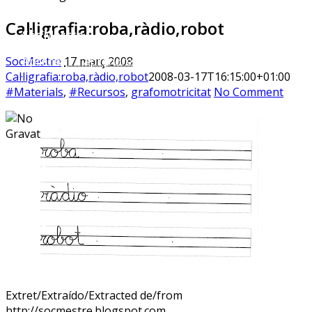
Cal·ligrafia:roba,ràdio,robot
Sóc.Mestre
Aprenent a aprendre…
SocMestre
17 març 2008
Cal·ligrafia:roba,ràdio,robot
2008-03-17T16:15:00+01:00
#Materials
,
#Recursos
,
grafomotricitat
No Comment
Extret/Extraído/Extracted de/from
http://socmestre.blogspot.com