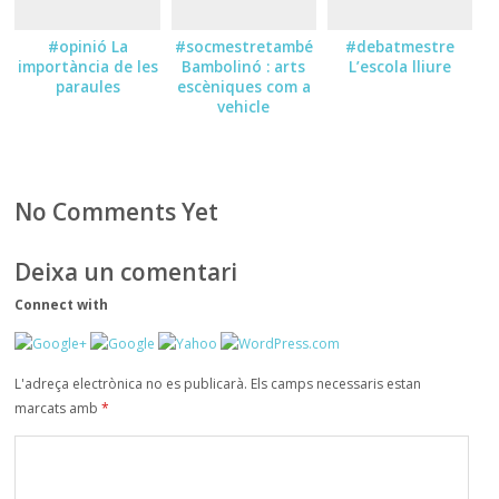
#opinió La
#socmestretambé
#debatmestre
importància de les
Bambolinó : arts
L’escola lliure
paraules
escèniques com a
vehicle
d’aprenentatge
No Comments Yet
Deixa un comentari
Connect with
L'adreça electrònica no es publicarà.
Els camps necessaris estan
marcats amb
*