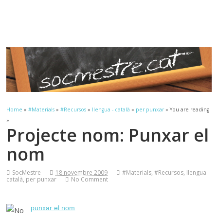
Sóc.Mestre
Aprenent a aprendre…
Home
»
#Materials
»
#Recursos
»
llengua - català
»
per punxar
» You are reading
»
Projecte nom: Punxar el
nom
SocMestre
18 novembre 2009
#Materials
,
#Recursos
,
llengua -
català
,
per punxar
No Comment
punxar el nom