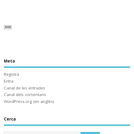
d'avui ni la de demà. I avui , 
com podrem veure a 
@som3cat (per cert, quin és el 
compte de la Corpo aquí?) no 
s'assembla al que havíem 
SHS
viscut... fins ara. Solucions? 
#HistòriesEscola3Cat
Meta
Sóc.mestre
@socmestre.bsky.social
⋅
2y
Aquí ja hem fet les proves. A 
Registra
què espera 
Entra
@educaciocat.bsky.social
 a 
Canal de les entrades
implementar-les? Protegirem o 
Canal dels comentaris
no protegirem les dades dels 
WordPress.org (en anglès)
www.deia.eus/actualidad/s...
Cerca
www.deia.eus
Educación ensaya una