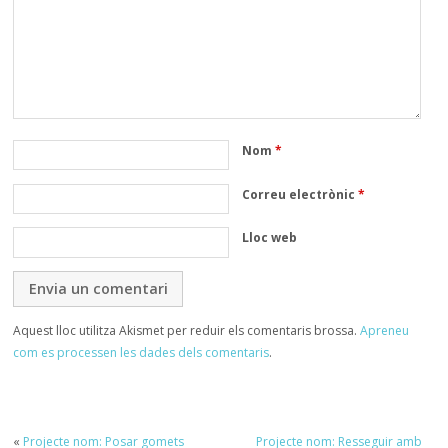
Nom
*
Correu electrònic
*
Lloc web
Aquest lloc utilitza Akismet per reduir els comentaris brossa.
Apreneu
com es processen les dades dels comentaris
.
«
Projecte nom: Posar gomets
Projecte nom: Resseguir amb