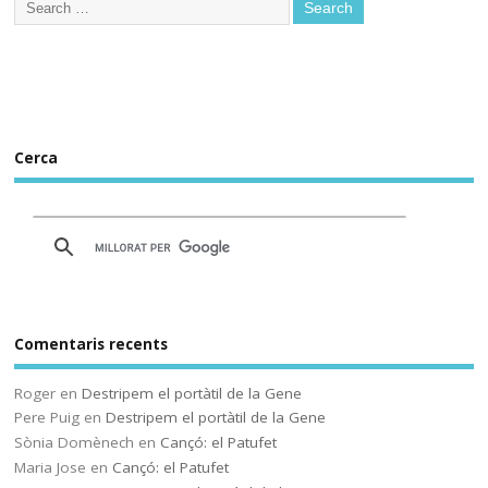
nueva plataforma de
aprendizaje ‘online’
alternativa a Google
Workplace for Education
Seis centros educativos
públicos prueban IRADI,
una herramienta de
Cerca
software libre cuyos
programas y datos se
alojarán en servidores del
Gobierno vasco
Comentaris recents
Sóc.mestre
@socmestre.bsky.social
⋅
Roger
en
Destripem el portàtil de la Gene
2y
Pere Puig
en
Destripem el portàtil de la Gene
La vida a l'institut
Sònia Domènech
en
Cançó: el Patufet
Maria Jose
en
Cançó: el Patufet
Andrea Galaxina