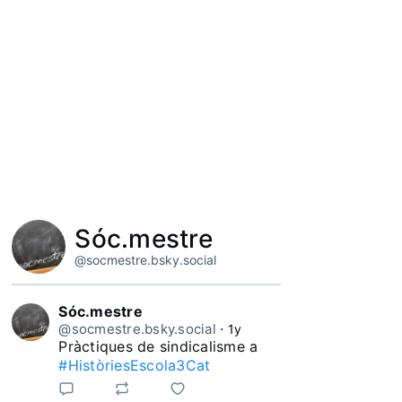
Sóc.mestre
@socmestre.bsky.social
Sóc.mestre
@socmestre.bsky.social
⋅
1y
Pràctiques de sindicalisme a 
#HistòriesEscola3Cat