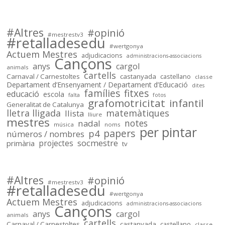
PRI,SEC,FP500,FP600,EOI.

Dades @FETE_UGT 
@opendatacat 

#Altres
#opinió
Dades creuades per José Luís 
#mestrestv3
#retalladesedu
Infante de @llefia i amb l'ajuda 
#wertgonya
Actuem Mestres
adjudicacions
de tot @OSMcatala
administracions-associacions
Cançons
anys
cargol
animals
cartells
socmestre.cat
Carnaval / Carnestoltes
castanyada
castellano
classe
Departament d’Ensenyament / Departament d’Educació
dites
Mapa de centres públics
famílies
fitxes
educació
escola
falta
fotos
primària i secundària –
grafomotricitat
infantil
Generalitat de Catalunya
Sóc.Mestre
lletra lligada
matemàtiques
llista
lliure
mestres
notes
nadal
música
noms
per pintar
papers
p4
números / nombres
socmestre
primària
projectes
tv
Sóc.mestre
@socmestre.bsky.social
⋅
2y
Mapa de centres públics 
#Altres
#opinió
#mestrestv3
#retalladesedu
socmestre.cat/recursos/map...
#wertgonya
Actuem Mestres
adjudicacions
administracions-associacions
Cançons
anys
cargol
animals
cartells
Carnaval / Carnestoltes
castanyada
castellano
classe