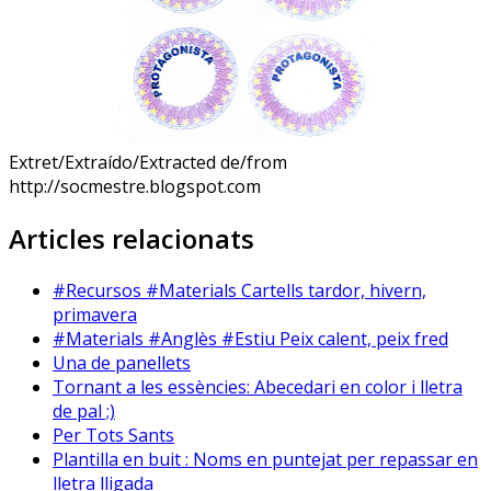
Extret/Extraído/Extracted de/from
http://socmestre.blogspot.com
Articles relacionats
#Recursos #Materials Cartells tardor, hivern,
primavera
#Materials #Anglès #Estiu Peix calent, peix fred
Una de panellets
Tornant a les essències: Abecedari en color i lletra
de pal ;)
Per Tots Sants
Plantilla en buit : Noms en puntejat per repassar en
lletra lligada