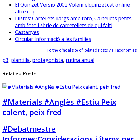
El Quinzet Versió 2002 Volem elquinzet.cat online
altre cop
Llistes: Cartellets llargs amb foto, Cartellets petits
amb foto i sèrie de carretellets de qui falti
Castanyes
Circular Informació a les famílies
To the official site of Related Posts via Taxonomies.
p3
,
plantilla
,
protagonista
,
rutina anual
Related Posts
#Materials #Anglès #Estiu Peix
calent, peix fred
#Debatmestre
Informes:Consideracions i ítems per