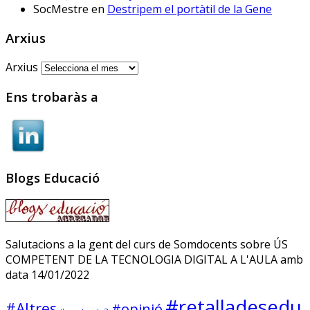
públicos prueban IRADI,
SocMestre
en
Destripem el portàtil de la Gene
una herramienta de
software libre cuyos
Arxius
programas y datos se
alojarán en servidores del
Arxius
Gobierno vasco
Ens trobaràs a
Sóc.mestre
@socmestre.bsky.social
⋅
Blogs Educació
2y
La vida a l'institut
Andrea Galaxina
⋅
@andreagalaxina.bsky.social
2y
Salutacions a la gent del curs de Somdocents sobre ÚS
COMPETENT DE LA TECNOLOGIA DIGITAL A L'AULA amb
Esta mañana he leído el artículo 
data 14/01/2022
que han publicado hoy en El País 
sobre una niña en Asturias que se 
#retalladesedu
ha suicidado tras sufrir bullying en 
#Altres
#opinió