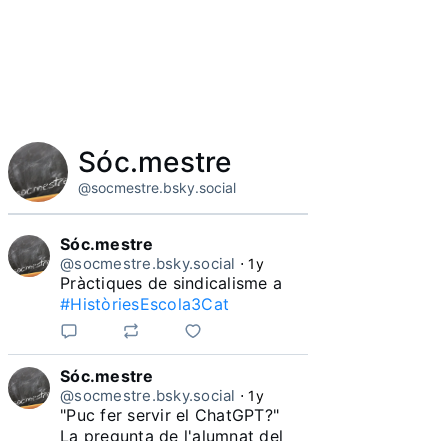
Sóc.mestre
@socmestre.bsky.social
Sóc.mestre
@socmestre.bsky.social
⋅
1y
Pràctiques de sindicalisme a 
#HistòriesEscola3Cat
Sóc.mestre
@socmestre.bsky.social
⋅
1y
"Puc fer servir el ChatGPT?"

La pregunta de l'alumnat del 