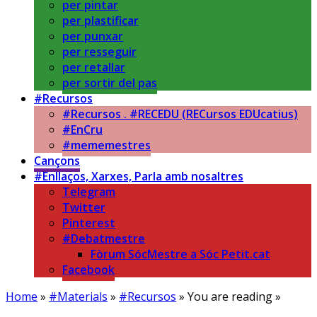
per pintar
per plastificar
per punxar
per resseguir
per retallar
per sortir del pas
#Recursos
#Recursos . #RECEDU (RECursos EDUcatius)
#EnCru
#mememestres
Cançons
#Enllaços, Xarxes, Parla amb nosaltres
Telegram
Twitter
Pinterest
#Debatmestre
Fòrum SócMestre a Sóc Petit.cat
Facebook
Home
»
#Materials
»
#Recursos
» You are reading »