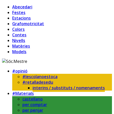
Abecedari
Festes
Estacions
Grafomotricitat
Colors
Contes
Nivells
Matèries
Models
#opinió
#lescolanoestoca
#retalladesedu
interins / substituts / nomenaments
#Materials
castellano
per comptar
per penjar