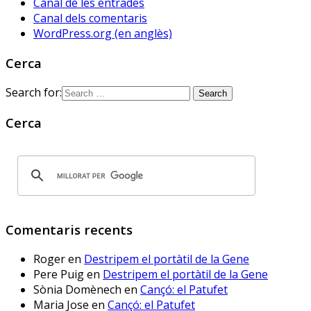
Canal de les entrades
viscut... fins ara. Solucions? 
Canal dels comentaris
#HistòriesEscola3Cat
WordPress.org (en anglès)
Cerca
Sóc.mestre
@socmestre.bsky.social
⋅
2y
Search for:
Aquí ja hem fet les proves. A 
què espera 
Cerca
@educaciocat.bsky.social
 a 
implementar-les? Protegirem o 
no protegirem les dades dels 
www.deia.eus/actualidad/s...
www.deia.eus
Comentaris recents
Educación ensaya una
nueva plataforma de
Roger
en
Destripem el portàtil de la Gene
aprendizaje ‘online’
alternativa a Google
Pere Puig
en
Destripem el portàtil de la Gene
Workplace for Education
Sònia Domènech
en
Cançó: el Patufet
Seis centros educativos
Maria Jose
en
Cançó: el Patufet