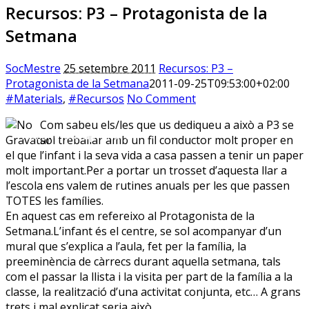
Recursos: P3 – Protagonista de la
Setmana
SocMestre
25 setembre 2011
Recursos: P3 –
Protagonista de la Setmana
2011-09-25T09:53:00+02:00
#Materials
,
#Recursos
No Comment
Sóc.Mestre
Com sabeu els/les que us dediqueu a això a P3 se
Aprenent a aprendre…
sol treballar amb un fil conductor molt proper en
el que l’infant i la seva vida a casa passen a tenir un paper
molt important.Per a portar un trosset d’aquesta llar a
l’escola ens valem de rutines anuals per les que passen
TOTES les famílies.
En aquest cas em refereixo al Protagonista de la
Setmana.L’infant és el centre, se sol acompanyar d’un
mural que s’explica a l’aula, fet per la família, la
preeminència de càrrecs durant aquella setmana, tals
com el passar la llista i la visita per part de la família a la
classe, la realització d’una activitat conjunta, etc… A grans
trets i mal explicat seria això.